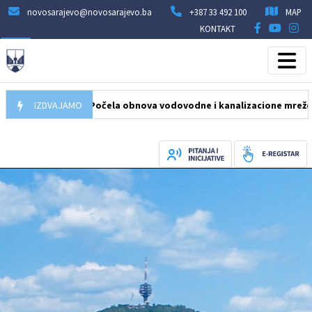
novosarajevo@novosarajevo.ba
+387 33 492 100
MAP
KONTAKT
05.08.2026
IZDVAJAMO
Počela obnova vodovodne i kanalizacione mreže u ulici