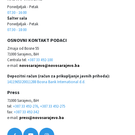
Ponedjeljak - Petak
07:30 - 16:00
Šalter sala
Ponedjeljak - Petak
07:30 - 18:00
OSNOVNI KONTAKT PODACI
Zmaja od Bosne 55
71000 Sarajevo, BiH
Centrala tel:
+387 33 492-100
e-mail:
novosarajevo@novosarajevo.ba
Depozitni račun (račun za prikupljanje javnih prihoda):
1411965320011288 Bosna Bank International d.d.
Press
71000 Sarajevo, BiH
tel:
+387 33 492-276, +387 33 492-275
fax:
+387 33 492-342
e-mail:
press@novosarajevo.ba