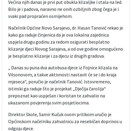
Većina njih danas je prvi put obukla klizaljke i stala na led.
Bilo je i padova, naravno ne onih ozbiljnih zbog čega je i
svaki pad propraćen osmijehom.
Načelnik Općine Novo Sarajevo, dr. Hasan Tanović rekao je
kako ga raduje činjenica da je ova lokalna zajednica
uspjela drugu godinu za redom osigurati besplatno
klizanje djeci Novog Sarajeva, a od ove godine omogućeno
je besplatno klizanje i za djecu iz drugih gradova.
„ Danas su puna dva autobusa djece iz Fojnice klizala na
Vilsonovom, a takve aktivnosti nastavit će se i do kraja
mjeseca“, poručio je načelnik Tanović. Istovremeno,
istinski ga raduje što je projekat „Dječija čarolija“
prepoznat kao uspješan i koristan te zahvalio na
ukazanom povjerenju svim posjetiocima.
Direktor škole, Samir Kučuk ovom prilikom uručio je
Općinskom načelniku zahvalnicu za nesebičan doprinos u
odgoju djece.