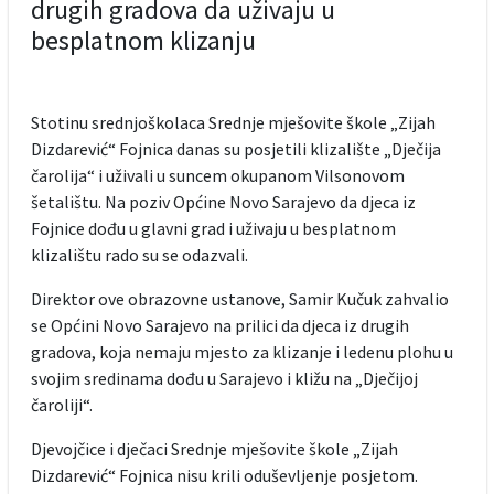
drugih gradova da uživaju u
besplatnom klizanju
Stotinu srednjoškolaca Srednje mješovite škole „Zijah
Dizdarević“ Fojnica danas su posjetili klizalište „Dječija
čarolija“ i uživali u suncem okupanom Vilsonovom
šetalištu. Na poziv Općine Novo Sarajevo da djeca iz
Fojnice dođu u glavni grad i uživaju u besplatnom
klizalištu rado su se odazvali.
Direktor ove obrazovne ustanove, Samir Kučuk zahvalio
se Općini Novo Sarajevo na prilici da djeca iz drugih
gradova, koja nemaju mjesto za klizanje i ledenu plohu u
svojim sredinama dođu u Sarajevo i kližu na „Dječijoj
čaroliji“.
Djevojčice i dječaci Srednje mješovite škole „Zijah
Dizdarević“ Fojnica nisu krili oduševljenje posjetom.