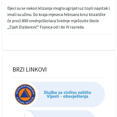
Djeci su se nakon klizanja mogla ugrijati uz topli napitak i
imali su užinu. Do kraja mjeseca februara kroz klizalište
će proći 800 srednjoškolaca Srednje mješovite škole
„Zijah Dizdarević“ Fojnica od I do IV razreda.
BRZI LINKOVI