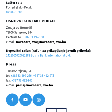
Šalter sala
Ponedjeljak - Petak
07:30 - 18:00
OSNOVNI KONTAKT PODACI
Zmaja od Bosne 55
71000 Sarajevo, BiH
Centrala tel:
+387 33 492-100
e-mail:
novosarajevo@novosarajevo.ba
Depozitni račun (račun za prikupljanje javnih prihoda):
1411965320011288 Bosna Bank International d.d.
Press
71000 Sarajevo, BiH
tel:
+387 33 492-276, +387 33 492-275
fax:
+387 33 492-342
e-mail:
press@novosarajevo.ba