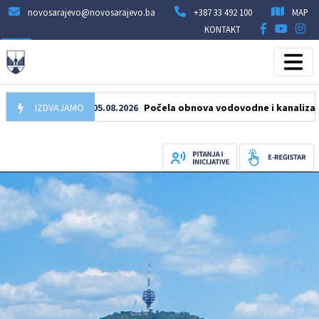
novosarajevo@novosarajevo.ba
+387 33 492 100
MAP
KONTAKT
IZDVAJAMO
05.08.2026
Počela obnova vodovodne i kanalizacione mre