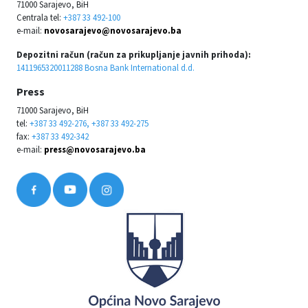
71000 Sarajevo, BiH
Centrala tel:
+387 33 492-100
e-mail:
novosarajevo@novosarajevo.ba
Depozitni račun (račun za prikupljanje javnih prihoda):
1411965320011288 Bosna Bank International d.d.
Press
71000 Sarajevo, BiH
tel:
+387 33 492-276, +387 33 492-275
fax:
+387 33 492-342
e-mail:
press@novosarajevo.ba