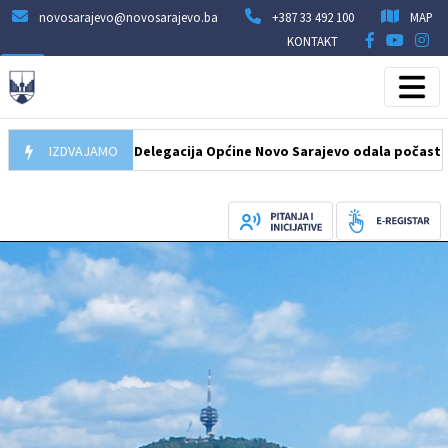
novosarajevo@novosarajevo.ba
+387 33 492 100
MAP
KONTAKT
07.08.2026
IZDVAJAMO
Delegacija Općine Novo Sarajevo odala počast šehidima