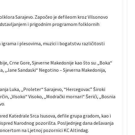
folklora Sarajevo. Započeo je defileom kroz Vilsonovo
predstavljanjem i prigodnim programom folklornih
m igrama i plesovima, muzici i bogatstvu različitosti
rbije, Crne Gore, Sjeverne Makedonije kao što su: „Boka“
bija, „Jane Sandaski“ Negotino – Sjeverna Makedonija,
Banja Luka, „Proleter“ Sarajevo, “Hercegovac” Široki
arčin, „Visoko“ Visoko, „Modrački mornari“ Šerići, „Bosnia
vo.
pred Katedrale Srca Isusova, defile grupa gradom, kao i
g ispred Narodnog pozorišta. Posljednjeg dana dešavanja
koncertom na Ljetnoj pozornici KC Altindag.