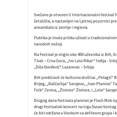
Svečano je otvoren II Internacionalni festival 
šetalište, a nastavljen na Ljetnoj pozornici 
ansambala iz zemlje i regiona.
Publika je imala priliku uživati u tradicionalni
narodnih nošnji.
Na Festival je stiglo oko 400 učesnika iz BiH, S
Tivat – Crna Gora, „Ivo Lola Ribar“ Inđija - Sr
„Diša Đurđević“ Lazarevac – Srbija.
BiH predstavit će kulturna društva: „Pelagić“ 
Brijeg, „Baščaršija“ Sarajevo, „Ivan Planina“ T
Folk“ Zenica, „Živinice“ Živinice, i „Lola“ Saraje
Drugog dana festivala planiran je Flash Mob is
drugi festivalski koncert na trgu Susan Sonta
će biti održana u Visokom sa defileom grupa i 