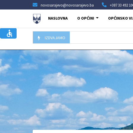
novosarajevo@novosarajevo.ba
+387 33 492 10
NASLOVNA
O OPĆINI
OPĆINSKO VI
IZDVAJAMO