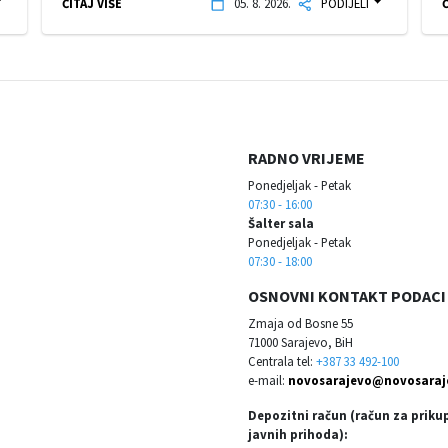
ČITAJ VIŠE
05. 8. 2026.
PODIJELI
Č
RADNO VRIJEME
Ponedjeljak - Petak
07:30 - 16:00
Šalter sala
Ponedjeljak - Petak
07:30 - 18:00
OSNOVNI KONTAKT PODACI
Zmaja od Bosne 55
71000 Sarajevo, BiH
Centrala tel:
+387 33 492-100
e-mail:
novosarajevo@novosaraj
Depozitni račun (račun za priku
javnih prihoda):