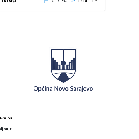
ITAJ VIŠE
30. 7. 2026.
PODIJELI
evo.ba
pljanje