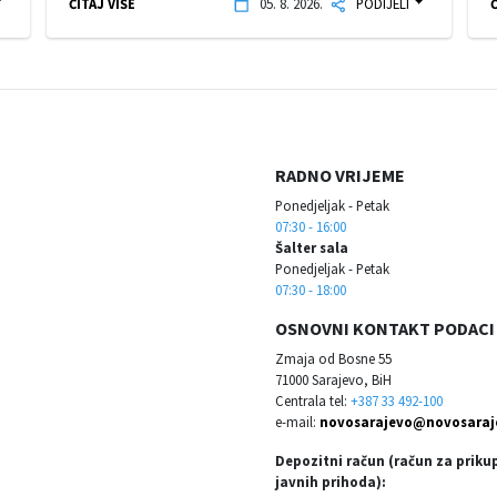
ČITAJ VIŠE
05. 8. 2026.
PODIJELI
Č
RADNO VRIJEME
Ponedjeljak - Petak
07:30 - 16:00
Šalter sala
Ponedjeljak - Petak
07:30 - 18:00
OSNOVNI KONTAKT PODACI
Zmaja od Bosne 55
71000 Sarajevo, BiH
Centrala tel:
+387 33 492-100
e-mail:
novosarajevo@novosaraj
Depozitni račun (račun za priku
javnih prihoda):