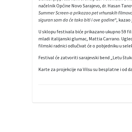
načelnik Općine Novo Sarajevo, dr. Hasan Tanov
Summer Screen-a prikazao pet vrhunskih filmova. 
siguran sam da će tako biti i ove godine
“, kazao 
U sklopu festivala biće prikazano ukupno 59 film
mladi italijanski glumac, Mattia Carrano. Ugledn
filmski radnici odlučivat će o pobjedniku u se
Festival će zatvoriti sarajevski bend „Letu štu
Karte za projekcije na Vilsu su besplatne i od 