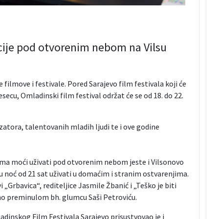
kcije pod otvorenim nebom na Vilsu
 filmove i festivale. Pored Sarajevo film festivala koji će
ecu, Omladinski film festival održat će se od 18. do 22.
zatora, talentovanih mladih ljudi te i ove godine
filma moći uživati pod otvorenim nebom jeste i Vilsonovo
u noć od 21 sat uživati u domaćim i stranim ostvarenjima.
 „Grbavica“, rediteljice Jasmile Žbanić i „Teško je biti
vno preminulom bh. glumcu Saši Petroviću.
dinskog Film Festivala Sarajevo prisustvovao je i