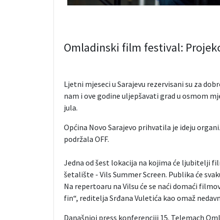
Omladinski film festival: Proje
Ljetni mjeseci u Sarajevu rezervisani su za dobre
nam i ove godine uljepšavati grad u osmom mjes
jula.
Općina Novo Sarajevo prihvatila je ideju organi
podržala OFF.
Jedna od šest lokacija na kojima će ljubitelji 
šetalište - Vils Summer Screen. Publika će svak
Na repertoaru na Vilsu će se naći domaći filmovi
fin“, reditelja Srđana Vuletića kao omaž neda
Današnjoj press konferenciji 15. Telemach Omla