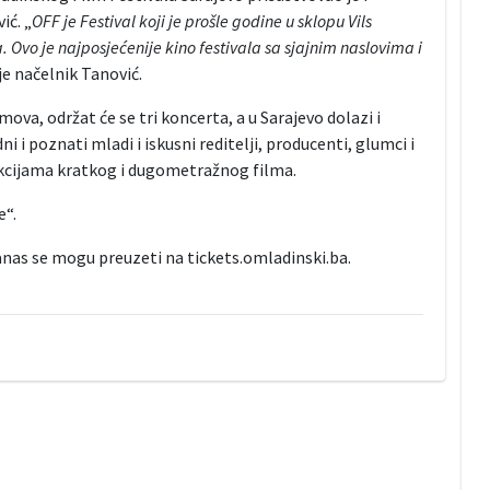
ić. „
OFF je Festival koji je prošle godine u sklopu Vils
Ovo je najposjećenije kino festivala sa sjajnim naslovima i
je načelnik Tanović.
ova, održat će se tri koncerta, a u Sarajevo dolazi i
i i poznati mladi i iskusni reditelji, producenti, glumci i
lekcijama kratkog i dugometražnog filma.
ke“.
danas se mogu preuzeti na tickets.omladinski.ba.