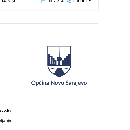
ITAJ VIŠE
30. 7. 2026.
PODIJELI
evo.ba
pljanje