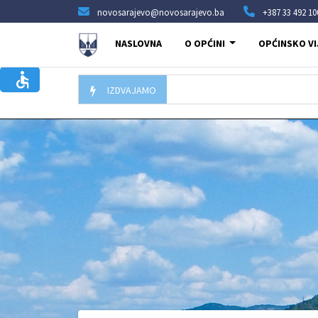
novosarajevo@novosarajevo.ba
+387 33 492 10
NASLOVNA
O OPĆINI
OPĆINSKO VI
IZDVAJAMO