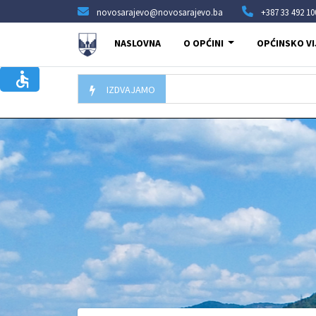
novosarajevo@novosarajevo.ba
+387 33 492 10
NASLOVNA
O OPĆINI
OPĆINSKO VI
IZDVAJAMO