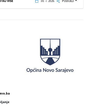
ITAJ VIŠE
30. 7. 2026.
PODIJELI
evo.ba
pljanje