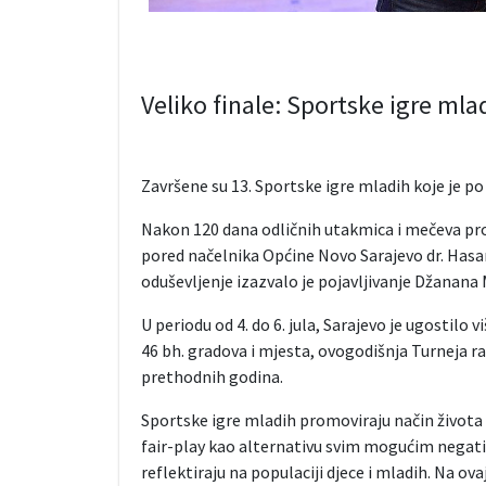
Veliko finale: Sportske igre mla
Završene su 13. Sportske igre mladih koje je po
Nakon 120 dana odličnih utakmica i mečeva progl
pored načelnika Općine Novo Sarajevo dr. Hasana
oduševljenje izazvalo je pojavljivanje Džanana
U periodu od 4. do 6. jula, Sarajevo je ugostilo v
46 bh. gradova i mjesta, ovogodišnja Turneja ra
prethodnih godina.
Sportske igre mladih promoviraju način života či
fair-play kao alternativu svim mogućim negativ
reflektiraju na populaciji djece i mladih. Na o