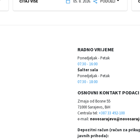
ČITAJ VIŠE
05. 8. 2026.
PODIJELI
Č
RADNO VRIJEME
Ponedjeljak - Petak
07:30 - 16:00
Šalter sala
Ponedjeljak - Petak
07:30 - 18:00
OSNOVNI KONTAKT PODACI
Zmaja od Bosne 55
71000 Sarajevo, BiH
Centrala tel:
+387 33 492-100
e-mail:
novosarajevo@novosaraj
Depozitni račun (račun za priku
javnih prihoda):