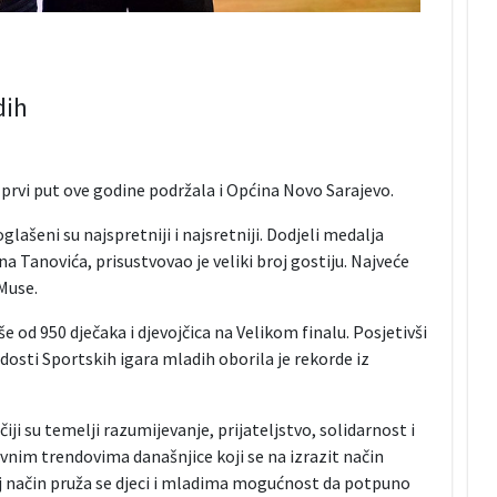
dih
 prvi put ove godine podržala i Općina Novo Sarajevo.
ašeni su najspretniji i najsretniji. Dodjeli medalja
 Tanovića, prisustvovao je veliki broj gostiju. Najveće
 Muse.
iše od 950 dječaka i djevojčica na Velikom finalu. Posjetivši
dosti Sportskih igara mladih oborila je rekorde iz
ji su temelji razumijevanje, prijateljstvo, solidarnost i
nim trendovima današnjice koji se na izrazit način
vaj način pruža se djeci i mladima mogućnost da potpuno