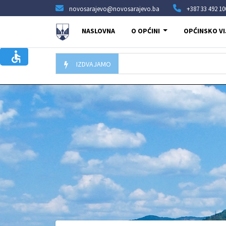
novosarajevo@novosarajevo.ba
+387 33 492 10
NASLOVNA
O OPĆINI
OPĆINSKO VI
IZDVAJAMO