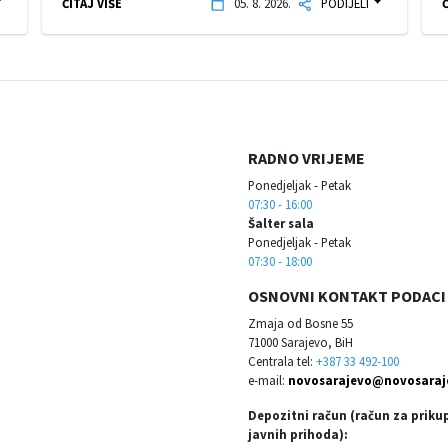
ČITAJ VIŠE
05. 8. 2026.
PODIJELI
Č
RADNO VRIJEME
Ponedjeljak - Petak
07:30 - 16:00
Šalter sala
Ponedjeljak - Petak
07:30 - 18:00
OSNOVNI KONTAKT PODACI
Zmaja od Bosne 55
71000 Sarajevo, BiH
Centrala tel:
+387 33 492-100
e-mail:
novosarajevo@novosaraj
Depozitni račun (račun za priku
javnih prihoda):