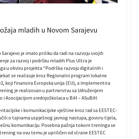
ložaja mladih u Novom Sarajevu
arajevo je imalo priliku da radi na razvoju svojih
ženje za razvoj i podršku mladih Plus Ultra je
nga u okviru projekta “Podrška razvoju digitalnih i
jekat se realizuje kroz Regionalni program lokalne
 koji finansira Evropska unija (EU), a implementira
rening je realizovan u partnerstvu sa Udruženjem
 i Asocijacijom srednjoškolaca u BiH – ASuBiH.
zentacijske i komunikacijske vještine kroz rad sa EESTEC-
ili o tajnama uspješnog javnog nastupa, govoru tijela,
spješnu komunikaciju. Posebna pažnja tokom treninga se
 trening na ovu temu je upriličen od strane EESTEC