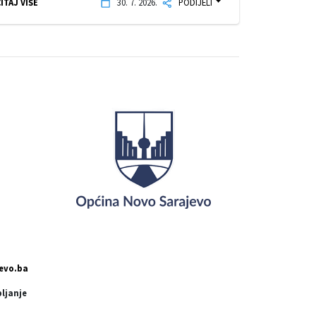
ITAJ VIŠE
30. 7. 2026.
PODIJELI
evo.ba
pljanje