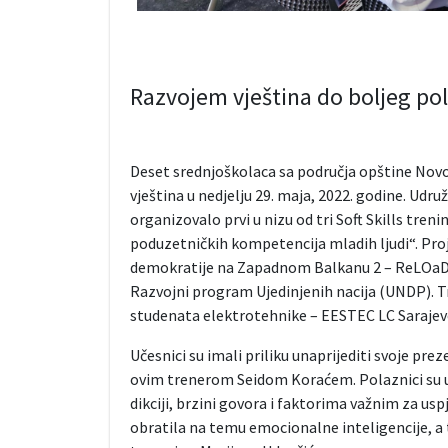
Razvojem vještina do boljeg po
Deset srednjoškolaca sa područja opštine Novo S
vještina u nedjelju 29. maja, 2022. godine. Udru
organizovalo prvi u nizu od tri Soft Skills treni
poduzetničkih kompetencija mladih ljudi“. Pro
demokratije na Zapadnom Balkanu 2 – ReLOaD2,
Razvojni program Ujedinjenih nacija (UNDP). T
studenata elektrotehnike – EESTEC LC Sarajevo
Učesnici su imali priliku unaprijediti svoje pre
ovim trenerom Seidom Koraćem. Polaznici su uč
dikciji, brzini govora i faktorima važnim za u
obratila na temu emocionalne inteligencije, a