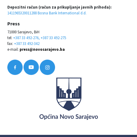
Depozitni račun (račun za prikupljanje javnih prihoda):
1411965320011288 Bosna Bank International d.d.
Press
71000 Sarajevo, BiH
tel:
+387 33 492-276, +387 33 492-275
fax:
+387 33 492-342
e-mail:
press@novosarajevo.ba