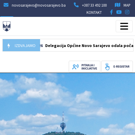
novosarajevo@novosarajevo.ba
+387 33 492 100
MAP
KONTAKT
07.08.2026
IZDVAJAMO
Delegacija Općine Novo Sarajevo odala počast šehidi