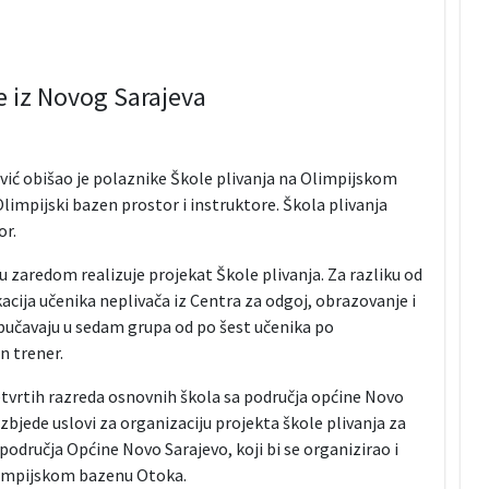
e iz Novog Sarajeva
vić obišao je polaznike Škole plivanja na Olimpijskom
limpijski bazen prostor i instruktore. Škola plivanja
or.
zaredom realizuje projekat Škole plivanja. Za razliku od
kacija učenika neplivača iz Centra za odgoj, obrazovanje i
 obučavaju u sedam grupa od po šest učenika po
n trener.
četvrtih razreda osnovnih škola sa područja općine Novo
jede uslovi za organizaciju projekta škole plivanja za
područja Općine Novo Sarajevo, koji bi se organizirao i
Olimpijskom bazenu Otoka.