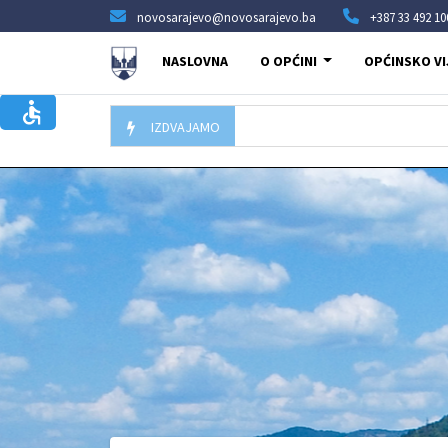
novosarajevo@novosarajevo.ba
+387 33 492 10
NASLOVNA
O OPĆINI
OPĆINSKO VI
IZDVAJAMO