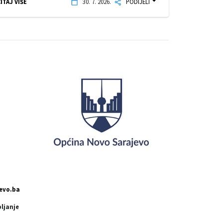
ITAJ VIŠE
30. 7. 2026.
PODIJELI
evo.ba
pljanje