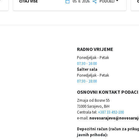
ČITAJ VIŠE
05. 8. 2026.
PODIJELI
Č
RADNO VRIJEME
Ponedjeljak - Petak
07:30 - 16:00
Šalter sala
Ponedjeljak - Petak
07:30 - 18:00
OSNOVNI KONTAKT PODACI
Zmaja od Bosne 55
71000 Sarajevo, BiH
Centrala tel:
+387 33 492-100
e-mail:
novosarajevo@novosaraj
Depozitni račun (račun za priku
javnih prihoda):