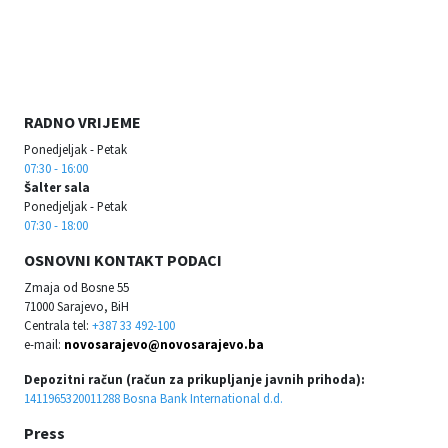
RADNO VRIJEME
Ponedjeljak - Petak
07:30 - 16:00
Šalter sala
Ponedjeljak - Petak
07:30 - 18:00
OSNOVNI KONTAKT PODACI
Zmaja od Bosne 55
71000 Sarajevo, BiH
Centrala tel:
+387 33 492-100
e-mail:
novosarajevo@novosarajevo.ba
Depozitni račun (račun za prikupljanje javnih prihoda):
1411965320011288 Bosna Bank International d.d.
Press