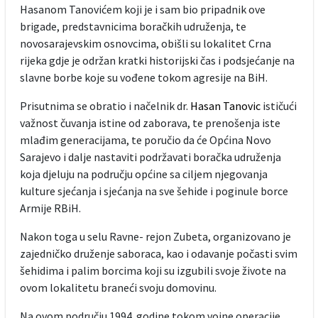
Hasanom Tanovićem koji je i sam bio pripadnik ove
brigade, predstavnicima boračkih udruženja, te
novosarajevskim osnovcima, obišli su lokalitet Crna
rijeka gdje je održan kratki historijski čas i podsjećanje na
slavne borbe koje su vođene tokom agresije na BiH.
Prisutnima se obratio i načelnik dr.
Hasan Tanovic
ističući
važnost čuvanja istine od zaborava, te prenošenja iste
mlađim generacijama, te poručio da će Općina Novo
Sarajevo i dalje nastaviti podržavati boračka udruženja
koja djeluju na području općine sa ciljem njegovanja
kulture sjećanja i sjećanja na sve šehide i poginule borce
Armije RBiH.
Nakon toga u selu Ravne- rejon Zubeta, organizovano je
zajedničko druženje saboraca, kao i odavanje počasti svim
šehidima i palim borcima koji su izgubili svoje živote na
ovom lokalitetu braneći svoju domovinu.
Na ovom području 1994. godine tokom vojne operacije