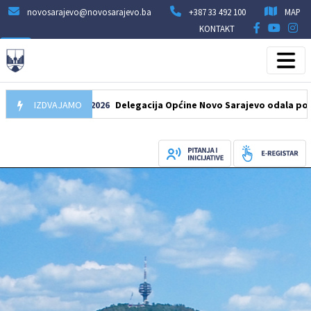
novosarajevo@novosarajevo.ba
+387 33 492 100
MAP
KONTAKT
IZDVAJAMO
07.08.2026
Delegacija Općine Novo Sarajevo odala počast še