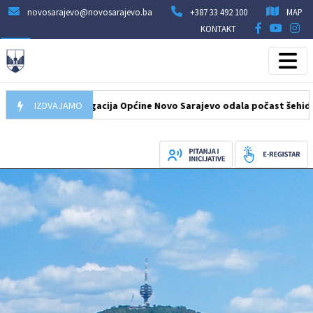
novosarajevo@novosarajevo.ba
+387 33 492 100
MAP
KONTAKT
08.2026
IZDVAJAMO
Delegacija Općine Novo Sarajevo odala počast šehidima i p