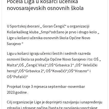
Počela Liga u košarci učenika
novosarajevskih osnovnih škola
U Sportskoj dvorani „ Goran Čengić“ u organizaciji
Košarkaškog kluba „Smpi“održano je prvo i drugo kolo „
Lige u košarci učenika osnovnih škola Općine Novo
Sarajevo “
Ligu u košarci igraju učenici šestih i sedmih razreda
osnovni škola sa područja Općine Novo Sarajevo i to: OŠ „
Malta“,OŠ „Čengić Vila1“,OŠ“Grbavica 1“ ,OŠ“ Velešički
heroji“,OŠ“Grbavica 2“, OŠ“Kovačići“,OŠ“Hrasno“ i
OŠ“Pofalići“
Projekat traje 3 mjeseca septembar-novembar
2023.godine .
Cilj organizacije Lige je doprinjeti razvijanju i unapređenju
zdravlja i zdravog načina života,te razvijanju sportskog