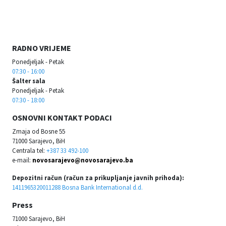
RADNO VRIJEME
Ponedjeljak - Petak
07:30 - 16:00
Šalter sala
Ponedjeljak - Petak
07:30 - 18:00
OSNOVNI KONTAKT PODACI
Zmaja od Bosne 55
71000 Sarajevo, BiH
Centrala tel:
+387 33 492-100
e-mail:
novosarajevo@novosarajevo.ba
Depozitni račun (račun za prikupljanje javnih prihoda):
1411965320011288 Bosna Bank International d.d.
Press
71000 Sarajevo, BiH