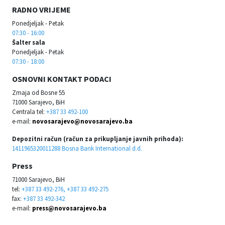
RADNO VRIJEME
Ponedjeljak - Petak
07:30 - 16:00
Šalter sala
Ponedjeljak - Petak
07:30 - 18:00
OSNOVNI KONTAKT PODACI
Zmaja od Bosne 55
71000 Sarajevo, BiH
Centrala tel:
+387 33 492-100
e-mail:
novosarajevo@novosarajevo.ba
Depozitni račun (račun za prikupljanje javnih prihoda):
1411965320011288 Bosna Bank International d.d.
Press
71000 Sarajevo, BiH
tel:
+387 33 492-276, +387 33 492-275
fax:
+387 33 492-342
e-mail:
press@novosarajevo.ba