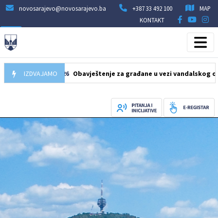
novosarajevo@novosarajevo.ba
+387 33 492 100
MAP
KONTAKT
10.08.2026
IZDVAJAMO
Obavještenje za građane u vezi vandalskog oštećenja