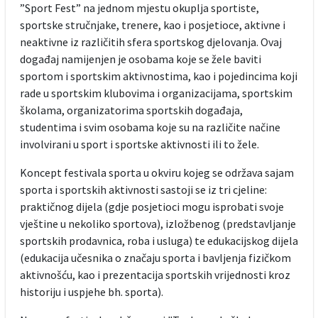
”Sport Fest” na jednom mjestu okuplja sportiste,
sportske stručnjake, trenere, kao i posjetioce, aktivne i
neaktivne iz različitih sfera sportskog djelovanja. Ovaj
događaj namijenjen je osobama koje se žele baviti
sportom i sportskim aktivnostima, kao i pojedincima koji
rade u sportskim klubovima i organizacijama, sportskim
školama, organizatorima sportskih događaja,
studentima i svim osobama koje su na različite načine
involvirani u sport i sportske aktivnosti ili to žele.
Koncept festivala sporta u okviru kojeg se održava sajam
sporta i sportskih aktivnosti sastoji se iz tri cjeline:
praktičnog dijela (gdje posjetioci mogu isprobati svoje
vještine u nekoliko sportova), izložbenog (predstavljanje
sportskih prodavnica, roba i usluga) te edukacijskog dijela
(edukacija učesnika o značaju sporta i bavljenja fizičkom
aktivnošću, kao i prezentacija sportskih vrijednosti kroz
historiju i uspjehe bh. sporta).