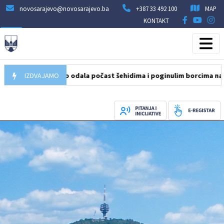
novosarajevo@novosarajevo.ba
+387 33 492 100
MAP
KONTAKT
ovo Sarajevo odala počast šehidima i poginulim borcima na Igmanu
IZDVAJAMO