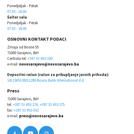
Ponedjeljak - Petak
07:30 - 16:00
Šalter sala
Ponedjeljak - Petak
07:30 - 18:00
OSNOVNI KONTAKT PODACI
Zmaja od Bosne 55
71000 Sarajevo, BiH
Centrala tel:
+387 33 492-100
e-mail:
novosarajevo@novosarajevo.ba
Depozitni račun (račun za prikupljanje javnih prihoda):
1411965320011288 Bosna Bank International d.d.
Press
71000 Sarajevo, BiH
tel:
+387 33 492-276, +387 33 492-275
fax:
+387 33 492-342
e-mail:
press@novosarajevo.ba