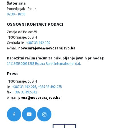
Šalter sala
Ponedjeljak - Petak
07:30 - 18:00
OSNOVNI KONTAKT PODACI
Zmaja od Bosne 55
71000 Sarajevo, BiH
Centrala tel:
+387 33 492-100
e-mail:
novosarajevo@novosarajevo.ba
Depozitni račun (račun za prikupljanje javnih prihoda):
1411965320011288 Bosna Bank International d.d.
Press
71000 Sarajevo, BiH
tel:
+387 33 492-276, +387 33 492-275
fax:
+387 33 492-342
e-mail:
press@novosarajevo.ba