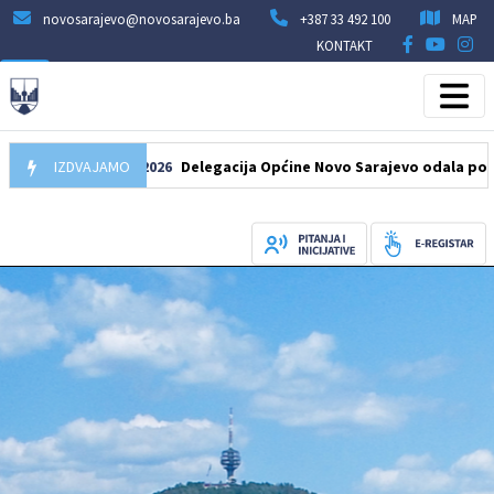
novosarajevo@novosarajevo.ba
+387 33 492 100
MAP
KONTAKT
IZDVAJAMO
07.08.2026
Delegacija Općine Novo Sarajevo odala počast šeh