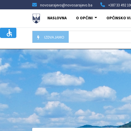
novosarajevo@novosarajevo.ba
+387 33 492 10
NASLOVNA
O OPĆINI
OPĆINSKO VI
IZDVAJAMO