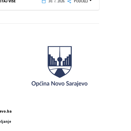
ITAJ VIŠE
30. 7. 2026.
PODIJELI
evo.ba
pljanje