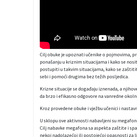
Cilj obuke je upoznati učenike o pojmovima, pr
ponašanju u kriznim situacijama i kako se nosit
postupiti u takvim situacijama, kako se zaštiti
sebi i pomoći drugima bez težih posljedica.
Krizne situacije se događaju iznenada, a njihov
da brzo i efikasno odgovore na vanredne okoln
Kroz provedene obuke i vježbu učenici i nastavn
U sklopu ove aktivnosti nabavljeni su megafoni z
Cilj nabavke megafona sa aspekta zaštite i spa
nekoj nadolazećoj ili postojećoj opasnosti za lj