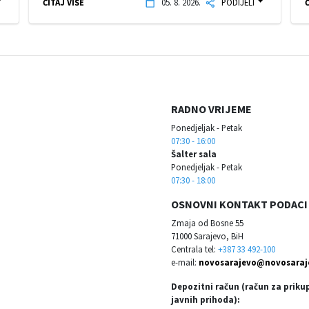
ČITAJ VIŠE
05. 8. 2026.
PODIJELI
Č
RADNO VRIJEME
Ponedjeljak - Petak
07:30 - 16:00
Šalter sala
Ponedjeljak - Petak
07:30 - 18:00
OSNOVNI KONTAKT PODACI
Zmaja od Bosne 55
71000 Sarajevo, BiH
Centrala tel:
+387 33 492-100
e-mail:
novosarajevo@novosaraj
Depozitni račun (račun za priku
javnih prihoda):