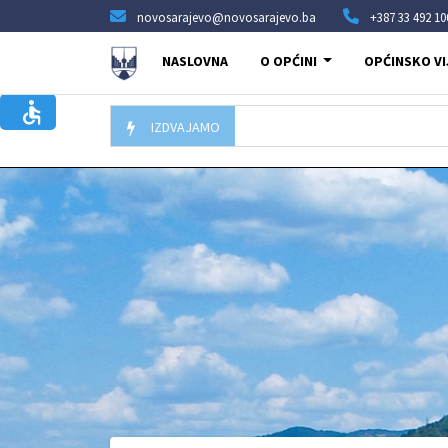
novosarajevo@novosarajevo.ba
+387 33 492 10
NASLOVNA
O OPĆINI
OPĆINSKO VI
IZDVAJAMO