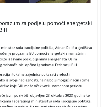
Sporazum za podjelu pomoći energetski
BiH
 ministar rada i socijalne politike, Adnan Delić u sjedištvu
rovođenje programa EU pomoći energetski siromašnim
 krize izazvane poskupljenima energenata. Osim
i gradonačelnici općina i gradova u Federaciji BiH.
racija i lokalne zajednice pokazati zrelost i
ko iz svoje nadležnosti, na najbolji mogući način i time
i podrške koje BiH može očekivati u narednom periodu.
e javni poziv biti objavljen 23. oktobra 2023. godine te
anicama Federalnog ministarstva rada i socijalne politike,
a općina i gradova. Uz prijavni obrazac bit će potrebne