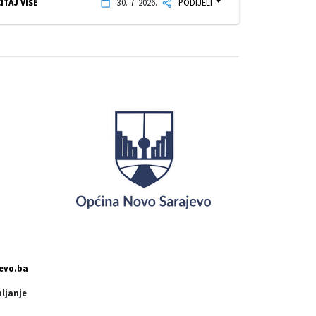
ITAJ VIŠE
30. 7. 2026.
PODIJELI
evo.ba
pljanje