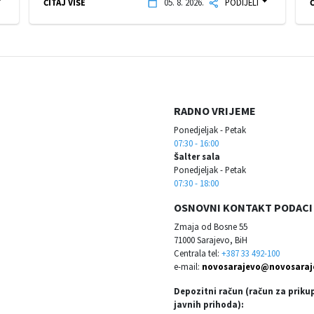
ČITAJ VIŠE
05. 8. 2026.
PODIJELI
Č
RADNO VRIJEME
Ponedjeljak - Petak
07:30 - 16:00
Šalter sala
Ponedjeljak - Petak
07:30 - 18:00
OSNOVNI KONTAKT PODACI
Zmaja od Bosne 55
71000 Sarajevo, BiH
Centrala tel:
+387 33 492-100
e-mail:
novosarajevo@novosaraj
Depozitni račun (račun za priku
javnih prihoda):