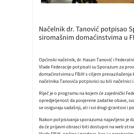
Načelnik dr. Tanović potpisao 
siromašnim domaćinstvima u F
Općinski načelnik, dr. Hasan Tanović i Federalni
Vlade Federacije potpisali su Sporazum za p
domaćinstvima u FBiH s ciljem prevazilaženja
načelnika Tanovića potpisnici su bili načelnici 
Riječ je o programu na kojem će zajednički Fede
opredjeljenost da povjerene zadatke obave, sva
se osiguraju sadašnji, ali i svi drugi grantovi 
Nakon potpisivanja sporazuma najavljeno je da ć
da će prijavni obrasci biti dostupni na web str
Vlade FBiH, općina i gradova, kao i u prostorim