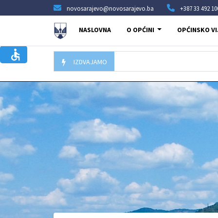
novosarajevo@novosarajevo.ba
+387 33 492 10
NASLOVNA
O OPĆINI
OPĆINSKO VI
IZDVAJAMO