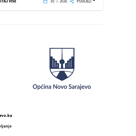
ITAJ VIŠE
30. 7. 2026.
PODIJELI
evo.ba
pljanje