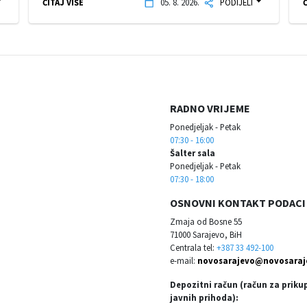
ČITAJ VIŠE
05. 8. 2026.
PODIJELI
Č
RADNO VRIJEME
Ponedjeljak - Petak
07:30 - 16:00
Šalter sala
Ponedjeljak - Petak
07:30 - 18:00
OSNOVNI KONTAKT PODACI
Zmaja od Bosne 55
71000 Sarajevo, BiH
Centrala tel:
+387 33 492-100
e-mail:
novosarajevo@novosaraj
Depozitni račun (račun za priku
javnih prihoda):