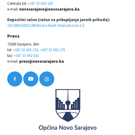
Centrala tel:
+387 33 492-100
e-mail:
novosarajevo@novosarajevo.ba
Depozitni račun (račun za prikupljanje javnih prihoda):
1411965320011288 Bosna Bank International d.d.
Press
71000 Sarajevo, BiH
tel:
+387 33 492-276, +387 33 492-275
fax:
+387 33 492-342
e-mail:
press@novosarajevo.ba