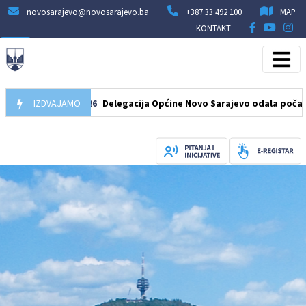
novosarajevo@novosarajevo.ba
+387 33 492 100
MAP
KONTAKT
07.08.2026
IZDVAJAMO
Delegacija Općine Novo Sarajevo odala počast šehid