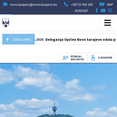
novosarajevo@novosarajevo.ba
+387 33 492 100
MAP
KONTAKT
IZDVAJAMO
07.08.2026
Delegacija Općine Novo Sarajevo odala počast še