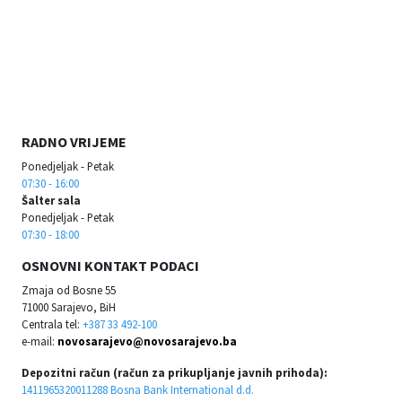
RADNO VRIJEME
Ponedjeljak - Petak
07:30 - 16:00
Šalter sala
Ponedjeljak - Petak
07:30 - 18:00
OSNOVNI KONTAKT PODACI
Zmaja od Bosne 55
71000 Sarajevo, BiH
Centrala tel:
+387 33 492-100
e-mail:
novosarajevo@novosarajevo.ba
Depozitni račun (račun za prikupljanje javnih prihoda):
1411965320011288 Bosna Bank International d.d.