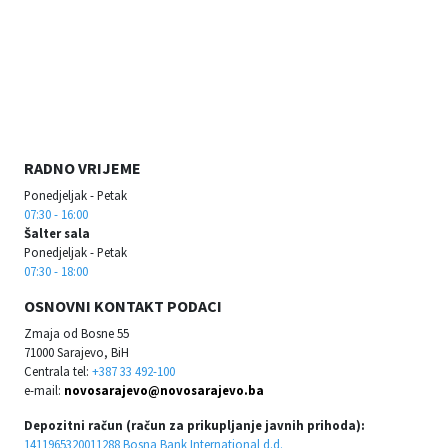
RADNO VRIJEME
Ponedjeljak - Petak
07:30 - 16:00
Šalter sala
Ponedjeljak - Petak
07:30 - 18:00
OSNOVNI KONTAKT PODACI
Zmaja od Bosne 55
71000 Sarajevo, BiH
Centrala tel:
+387 33 492-100
e-mail:
novosarajevo@novosarajevo.ba
Depozitni račun (račun za prikupljanje javnih prihoda):
1411965320011288 Bosna Bank International d.d.