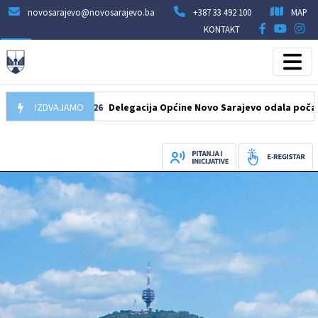
novosarajevo@novosarajevo.ba
+387 33 492 100
MAP
KONTAKT
07.08.2026
IZDVAJAMO
Delegacija Općine Novo Sarajevo odala počast šehi