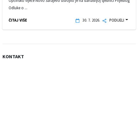
Općinsko vijeće Novo Sarajevo usvojilo je na današnjoj sjednici Prijedlog
Odluke o ...
ČITAJ VIŠE
30. 7. 2026.
PODIJELI
KONTAKT