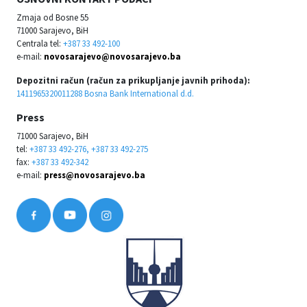
Zmaja od Bosne 55
71000 Sarajevo, BiH
Centrala tel:
+387 33 492-100
e-mail:
novosarajevo@novosarajevo.ba
Depozitni račun (račun za prikupljanje javnih prihoda):
1411965320011288 Bosna Bank International d.d.
Press
71000 Sarajevo, BiH
tel:
+387 33 492-276, +387 33 492-275
fax:
+387 33 492-342
e-mail:
press@novosarajevo.ba