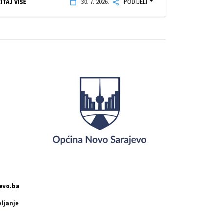
ITAJ VIŠE
30. 7. 2026.
PODIJELI
evo.ba
pljanje