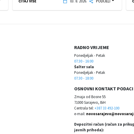
ČITAJ VIŠE
03. 8. 2026.
PODIJELI
Č
RADNO VRIJEME
Ponedjeljak - Petak
07:30 - 16:00
Šalter sala
Ponedjeljak - Petak
07:30 - 18:00
OSNOVNI KONTAKT PODACI
Zmaja od Bosne 55
71000 Sarajevo, BiH
Centrala tel:
+387 33 492-100
e-mail:
novosarajevo@novosaraj
Depozitni račun (račun za priku
javnih prihoda):