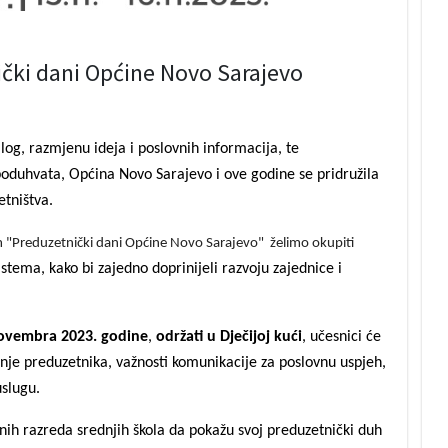
čki dani Općine Novo Sarajevo
log, razmjenu ideja i poslovnih informacija, te
 poduhvata,
Općina Novo Sarajevo i ove godine se pridružila
etništva.
"Preduzetnički dani Općine Novo Sarajevo" želimo okupiti
istema, kako bi zajedno doprinijeli razvoju zajednice i
novembra 2023. godine
,
održati u Dječijoj kući
, učesnici će
anje preduzetnika, važnosti komunikacije za poslovnu uspjeh,
uslugu.
šnih razreda srednjih škola da pokažu svoj preduzetnički duh