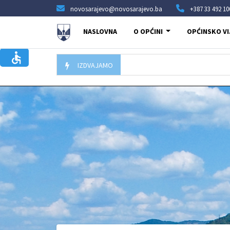
novosarajevo@novosarajevo.ba
+387 33 492 10
NASLOVNA
O OPĆINI
OPĆINSKO VI
IZDVAJAMO