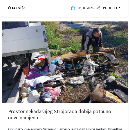
ČITAJ VIŠE
05. 8. 2026.
PODIJELI
Prostor nekadašnjeg Strojorada dobija potpuno
novu namjenu – ...
Općinsko vijeće Novo Sarajevo usvojilo je na današnjoj sjednici Prijedlog