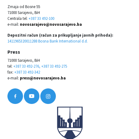
Zmaja od Bosne 55
71000 Sarajevo, BiH
Centrala tel:
+387 33 492-100
e-mail:
novosarajevo@novosarajevo.ba
Depozitni račun (račun za prikupljanje javnih prihoda):
1411965320011288 Bosna Bank International d.d.
Press
71000 Sarajevo, BiH
tel:
+387 33 492-276, +387 33 492-275
fax:
+387 33 492-342
e-mail:
press@novosarajevo.ba