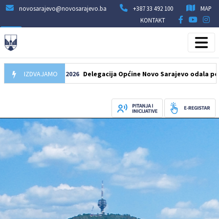
novosarajevo@novosarajevo.ba
+387 33 492 100
MAP
KONTAKT
IZDVAJAMO
07.08.2026
Delegacija Općine Novo Sarajevo odala počast še