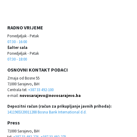
RADNO VRIJEME
Ponedjeljak - Petak
07:30 - 16:00
Šalter sala
Ponedjeljak - Petak
07:30 - 18:00
OSNOVNI KONTAKT PODACI
Zmaja od Bosne 55
71000 Sarajevo, BiH
Centrala tel:
+387 33 492-100
e-mail:
novosarajevo@novosarajevo.ba
Depozitni račun (račun za prikupljanje javnih prihoda):
1411965320011288 Bosna Bank International d.d.
Press
71000 Sarajevo, BiH
tel:
+387 33 492-276, +387 33 492-275