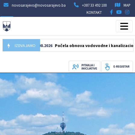
novosarajevo@novosarajevo.ba
+387 33 492 100
MAP
KONTAKT
IZDVAJAMO
05.08.2026
Počela obnova vodovodne i kanalizacione mreže 