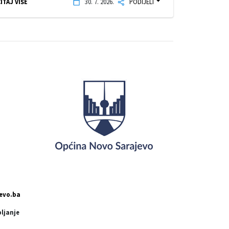
ITAJ VIŠE
30. 7. 2026.
PODIJELI
evo.ba
pljanje