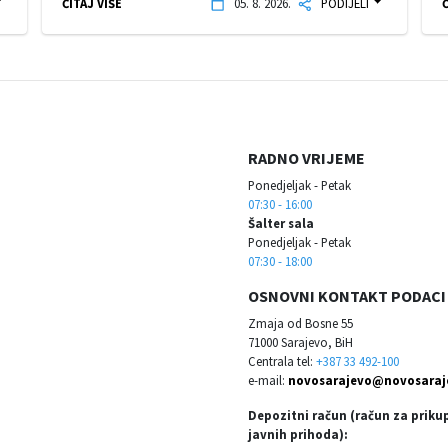
ČITAJ VIŠE
05. 8. 2026.
PODIJELI
Č
RADNO VRIJEME
Ponedjeljak - Petak
07:30 - 16:00
Šalter sala
Ponedjeljak - Petak
07:30 - 18:00
OSNOVNI KONTAKT PODACI
Zmaja od Bosne 55
71000 Sarajevo, BiH
Centrala tel:
+387 33 492-100
e-mail:
novosarajevo@novosaraj
Depozitni račun (račun za priku
javnih prihoda):