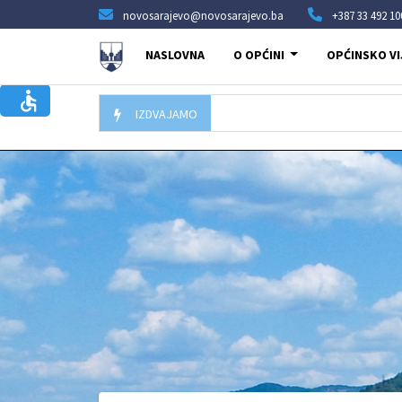
novosarajevo@novosarajevo.ba
+387 33 492 10
NASLOVNA
O OPĆINI
OPĆINSKO VI
IZDVAJAMO