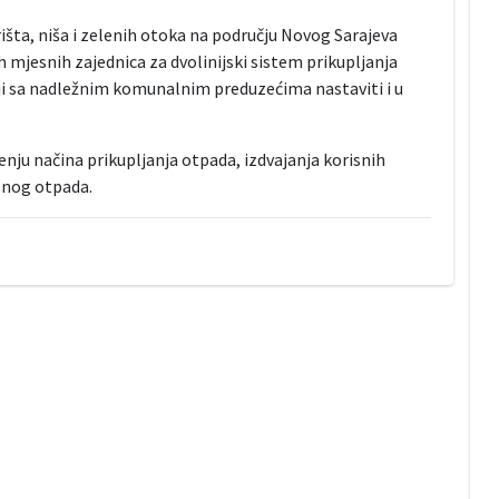
šta, niša i zelenih otoka na području Novog Sarajeva
 mjesnih zajednica za dvolinijski sistem prikupljanja
nji sa nadležnim komunalnim preduzećima nastaviti i u
ju načina prikupljanja otpada, izdvajanja korisnih
denog otpada.