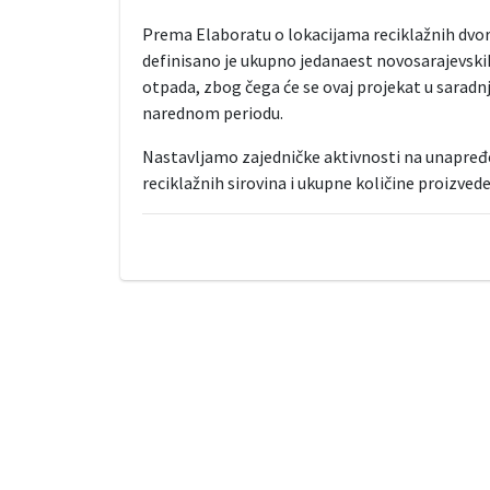
Prema Elaboratu o lokacijama reciklažnih dvori
definisano je ukupno jedanaest novosarajevskih
otpada, zbog čega će se ovaj projekat u sarad
narednom periodu.
Nastavljamo zajedničke aktivnosti na unapređen
reciklažnih sirovina i ukupne količine proizve