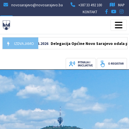
novosarajevo@novosarajevo.ba
+387 33 492 100
MAP
KONTAKT
IZDVAJAMO
07.08.2026
Delegacija Općine Novo Sarajevo odala počast š