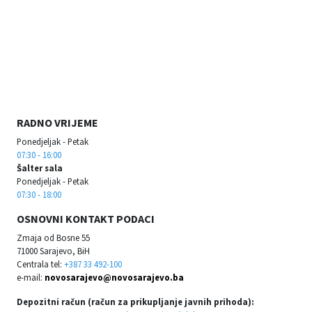
RADNO VRIJEME
Ponedjeljak - Petak
07:30 - 16:00
Šalter sala
Ponedjeljak - Petak
07:30 - 18:00
OSNOVNI KONTAKT PODACI
Zmaja od Bosne 55
71000 Sarajevo, BiH
Centrala tel:
+387 33 492-100
e-mail:
novosarajevo@novosarajevo.ba
Depozitni račun (račun za prikupljanje javnih prihoda):