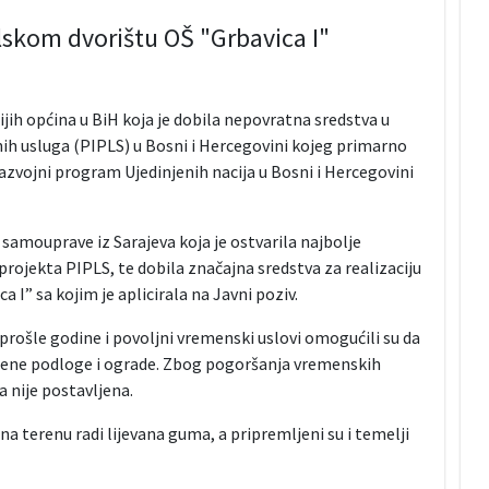
lskom dvorištu OŠ "Grbavica I"
jih općina u BiH koja je dobila nepovratna sredstva u
ih usluga (PIPLS) u Bosni i Hercegovini kojeg primarno
 Razvojni program Ujedinjenih nacija u Bosni i Hercegovini
 samouprave iz Sarajeva koja je ostvarila najbolje
projekta PIPLS, te dobila značajna sredstva za realizaciju
 I” sa kojim je aplicirala na Javni poziv.
rošle godine i povoljni vremenski uslovi omogućili su da
umene podloge i ograde. Zbog pogoršanja vremenskih
a nije postavljena.
na terenu radi lijevana guma, a pripremljeni su i temelji