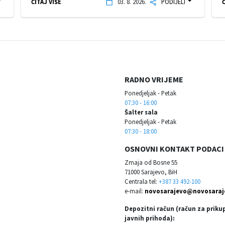
ČITAJ VIŠE
03. 8. 2026.
PODIJELI
Č
RADNO VRIJEME
Ponedjeljak - Petak
07:30 - 16:00
Šalter sala
Ponedjeljak - Petak
07:30 - 18:00
OSNOVNI KONTAKT PODACI
Zmaja od Bosne 55
71000 Sarajevo, BiH
Centrala tel:
+387 33 492-100
e-mail:
novosarajevo@novosaraj
Depozitni račun (račun za priku
javnih prihoda):