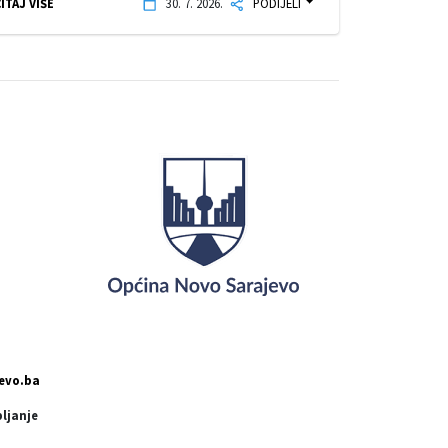
ITAJ VIŠE
30. 7. 2026.
PODIJELI
evo.ba
pljanje