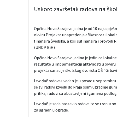
Uskoro završetak radova na ško
Općina Novo Sarajevo jedna je od 10 najuspješni
okviru Projekta unapređenja efikasnosti lokaln
finansira Švedska, a koji sufinansira i provodi
(UNDP BiH).
Općina Novo Sarajevo jedina je jedinica lokalne
rezultate u implementaciji aktivnosti u okviru 
projekta sanacije školskog dvorišta OŠ “Grbavica
Izvođač radova uveden je u posao u septembru p
se svi radovi izvedu do kraja osim ugradnje g
prilika, radovi su obustavljeni i gumena podlog
Izvođač je sada nastavio radove te se trenutno 
za ugradnju ograde.