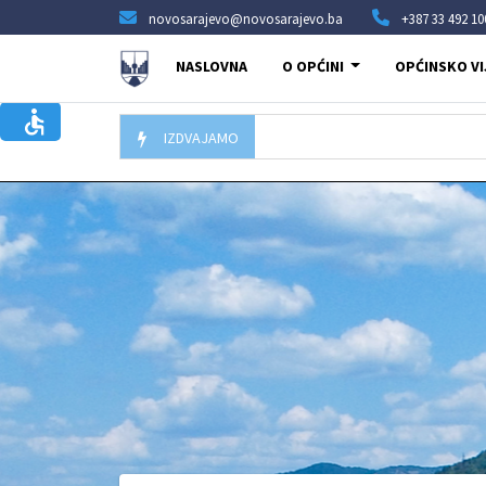
novosarajevo@novosarajevo.ba
+387 33 492 10
NASLOVNA
O OPĆINI
OPĆINSKO VI
IZDVAJAMO