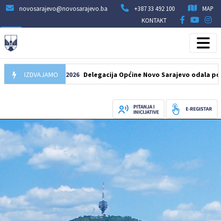
novosarajevo@novosarajevo.ba
+387 33 492 100
MAP
KONTAKT
IZDVAJAMO
07.08.2026
Delegacija Općine Novo Sarajevo odala počast šeh