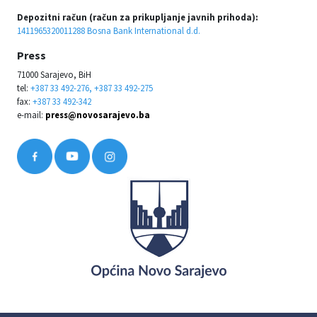
Depozitni račun (račun za prikupljanje javnih prihoda):
1411965320011288 Bosna Bank International d.d.
Press
71000 Sarajevo, BiH
tel:
+387 33 492-276, +387 33 492-275
fax:
+387 33 492-342
e-mail:
press@novosarajevo.ba