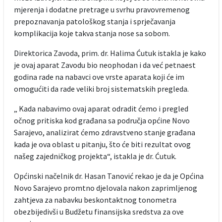
mjerenja i dodatne pretrage u svrhu pravovremenog
prepoznavanja patološkog stanja i sprječavanja
komplikacija koje takva stanja nose sa sobom.
Direktorica Zavoda, prim. dr. Halima Ćutuk istakla je kako
je ovaj aparat Zavodu bio neophodan i da već petnaest
godina rade na nabavci ove vrste aparata koji će im
omogućiti da rade veliki broj sistematskih pregleda.
„ Kada nabavimo ovaj aparat odradit ćemo i pregled
očnog pritiska kod građana sa područja općine Novo
Sarajevo, analizirat ćemo zdravstveno stanje građana
kada je ova oblast u pitanju, što će biti rezultat ovog
našeg zajedničkog projekta“, istakla je dr. Ćutuk.
Općinski načelnik dr. Hasan Tanović rekao je da je Općina
Novo Sarajevo promtno djelovala nakon zaprimljenog
zahtjeva za nabavku beskontaktnog tonometra
obezbijedivši u Budžetu finansijska sredstva za ove