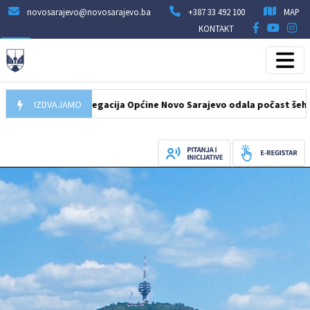
novosarajevo@novosarajevo.ba
+387 33 492 100
MAP
KONTAKT
.08.2026
IZDVAJAMO
Delegacija Općine Novo Sarajevo odala počast šehidima i 