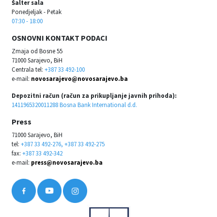
Šalter sala
Ponedjeljak - Petak
07:30 - 18:00
OSNOVNI KONTAKT PODACI
Zmaja od Bosne 55
71000 Sarajevo, BiH
Centrala tel:
+387 33 492-100
e-mail:
novosarajevo@novosarajevo.ba
Depozitni račun (račun za prikupljanje javnih prihoda):
1411965320011288 Bosna Bank International d.d.
Press
71000 Sarajevo, BiH
tel:
+387 33 492-276, +387 33 492-275
fax:
+387 33 492-342
e-mail:
press@novosarajevo.ba