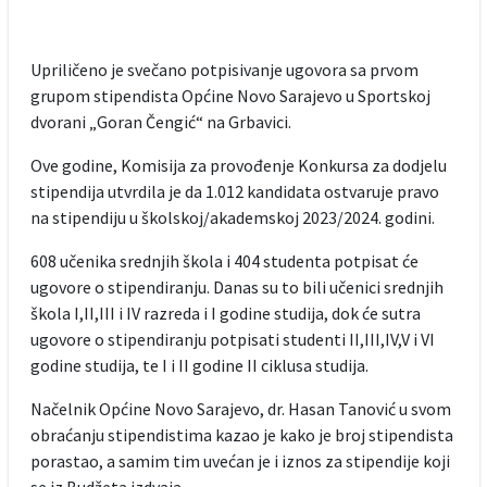
Upriličeno je svečano potpisivanje ugovora sa prvom
grupom stipendista Općine Novo Sarajevo u Sportskoj
dvorani „Goran Čengić“ na Grbavici.
Ove godine, Komisija za provođenje Konkursa za dodjelu
stipendija utvrdila je da 1.012 kandidata ostvaruje pravo
na stipendiju u školskoj/akademskoj 2023/2024. godini.
608 učenika srednjih škola i 404 studenta potpisat će
ugovore o stipendiranju. Danas su to bili učenici srednjih
škola I,II,III i IV razreda i I godine studija, dok će sutra
ugovore o stipendiranju potpisati studenti II,III,IV,V i VI
godine studija, te I i II godine II ciklusa studija.
Načelnik Općine Novo Sarajevo, dr. Hasan Tanović u svom
obraćanju stipendistima kazao je kako je broj stipendista
porastao, a samim tim uvećan je i iznos za stipendije koji
se iz Budžeta izdvaja.