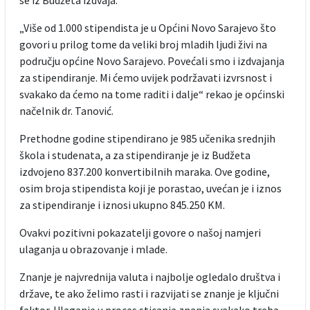
„Više od 1.000 stipendista je u Općini Novo Sarajevo što
govori u prilog tome da veliki broj mladih ljudi živi na
području općine Novo Sarajevo. Povećali smo i izdvajanja
za stipendiranje. Mi ćemo uvijek podržavati izvrsnost i
svakako da ćemo na tome raditi i dalje“ rekao je općinski
načelnik dr. Tanović.
Prethodne godine stipendirano je 985 učenika srednjih
škola i studenata, a za stipendiranje je iz Budžeta
izdvojeno 837.200 konvertibilnih maraka. Ove godine,
osim broja stipendista koji je porastao, uvećan je i iznos
za stipendiranje i iznosi ukupno 845.250 KM.
Ovakvi pozitivni pokazatelji govore o našoj namjeri
ulaganja u obrazovanje i mlade.
Znanje je najvrednija valuta i najbolje ogledalo društva i
države, te ako želimo rasti i razvijati se znanje je ključni
faktor. Ulaganje u proces sticanja znanja svakako treba