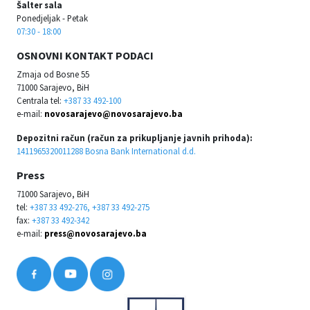
Šalter sala
Ponedjeljak - Petak
07:30 - 18:00
OSNOVNI KONTAKT PODACI
Zmaja od Bosne 55
71000 Sarajevo, BiH
Centrala tel:
+387 33 492-100
e-mail:
novosarajevo@novosarajevo.ba
Depozitni račun (račun za prikupljanje javnih prihoda):
1411965320011288 Bosna Bank International d.d.
Press
71000 Sarajevo, BiH
tel:
+387 33 492-276, +387 33 492-275
fax:
+387 33 492-342
e-mail:
press@novosarajevo.ba