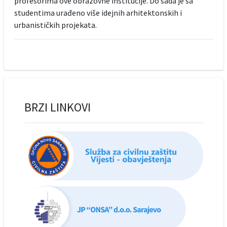
profesorima ove obrazovne institucije. Do sada je sa
studentima urađeno više idejnih arhitektonskih i
urbanističkih projekata.
BRZI LINKOVI