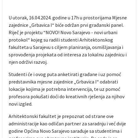
U utorak, 16.04.2024. godine u 17h u prostorijama Mjesne
zajednice „Grbavica I“ biće održan prvi građanski panel.
Riječ je projektu “NOVO! Novo Sarajevo - novi urbani
protokol“ kojeg su radili studenti Arhitektonskog
fakulteta u Sarajevu s ciljem planiranja, osmišljavanja i
sprovođenja projekata od interesa za lokalnu zajednicu i
njen održivi razvoj.
Studenti će i ovog puta anketirati građane i uz pomoć
predstavnika mjesne zajednice „Grbavica I“ odabrati
lokacije kojima je potrebna intervencija, te uz pomoć
profesora pokušati doći do kreativnih rješenja za njihov
novi izgled.
Arhitektonski fakultet je prepoznat od strane ove
administracije kao odličan partner za saradnju i već dvije
godine Općina Novo Sarajevo sarađuje sa studentima i