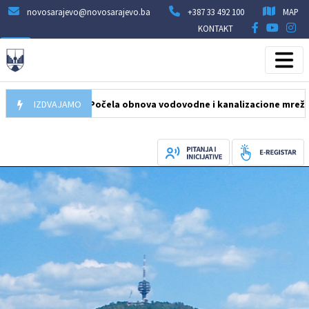
novosarajevo@novosarajevo.ba
+387 33 492 100
MAP
KONTAKT
05.08.2026
IZDVAJAMO
Počela obnova vodovodne i kanalizacione mreže u ulici