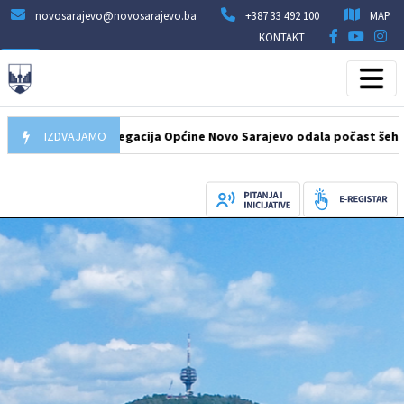
novosarajevo@novosarajevo.ba
+387 33 492 100
MAP
KONTAKT
.08.2026
IZDVAJAMO
Delegacija Općine Novo Sarajevo odala počast šehidima i p