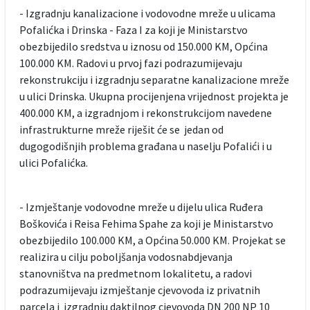
- Izgradnju kanalizacione i vodovodne mreže u ulicama
Pofalićka i Drinska - Faza I za koji je Ministarstvo
obezbijedilo sredstva u iznosu od 150.000 KM, Općina
100.000 KM. Radovi u prvoj fazi podrazumijevaju
rekonstrukciju i izgradnju separatne kanalizacione mreže
u ulici Drinska. Ukupna procijenjena vrijednost projekta je
400.000 KM, a izgradnjom i rekonstrukcijom navedene
infrastrukturne mreže riješit će se jedan od
dugogodišnjih problema građana u naselju Pofalići i u
ulici Pofalićka.
- Izmještanje vodovodne mreže u dijelu ulica Ruđera
Boškovića i Reisa Fehima Spahe za koji je Ministarstvo
obezbijedilo 100.000 KM, a Općina 50.000 KM. Projekat se
realizira u cilju poboljšanja vodosnabdjevanja
stanovništva na predmetnom lokalitetu, a radovi
podrazumijevaju izmještanje cjevovoda iz privatnih
parcela i izgradnju daktilnog cjevovoda DN 200 NP 10