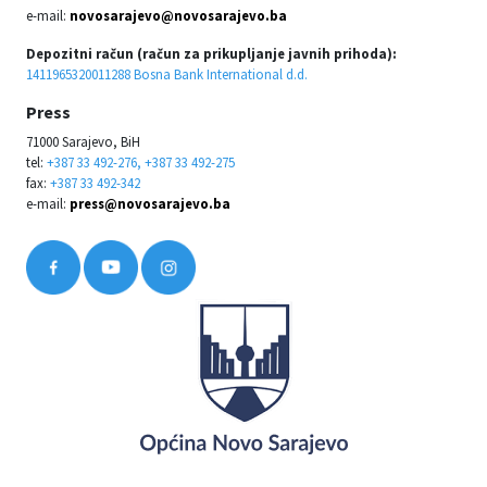
e-mail:
novosarajevo@novosarajevo.ba
Depozitni račun (račun za prikupljanje javnih prihoda):
1411965320011288 Bosna Bank International d.d.
Press
71000 Sarajevo, BiH
tel:
+387 33 492-276, +387 33 492-275
fax:
+387 33 492-342
e-mail:
press@novosarajevo.ba