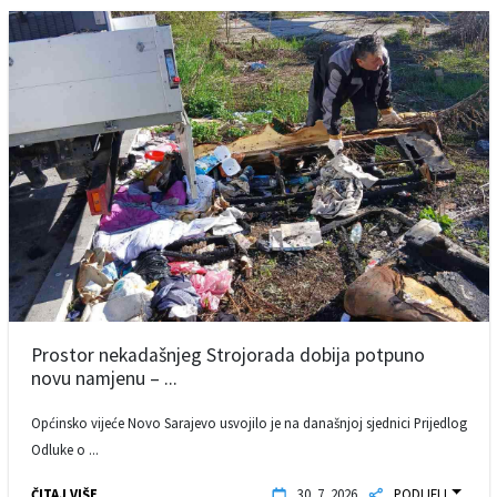
Prostor nekadašnjeg Strojorada dobija potpuno
novu namjenu – ...
Općinsko vijeće Novo Sarajevo usvojilo je na današnjoj sjednici Prijedlog
Odluke o ...
ČITAJ VIŠE
30. 7. 2026.
PODIJELI