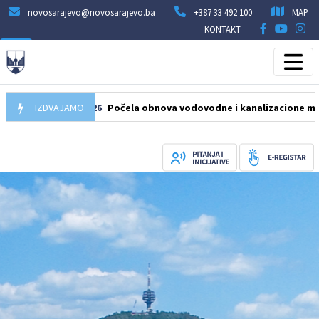
novosarajevo@novosarajevo.ba
+387 33 492 100
MAP
KONTAKT
05.08.2026
IZDVAJAMO
Počela obnova vodovodne i kanalizacione mreže u ul