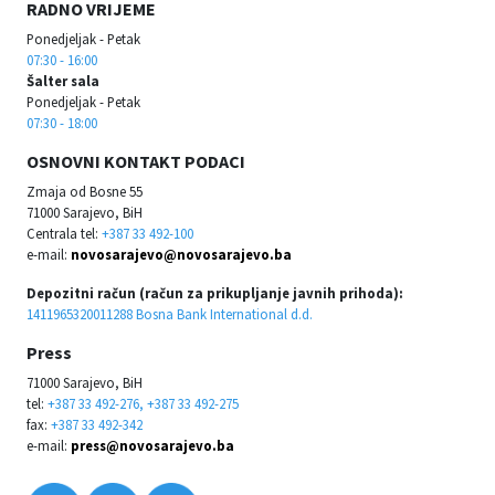
RADNO VRIJEME
Ponedjeljak - Petak
07:30 - 16:00
Šalter sala
Ponedjeljak - Petak
07:30 - 18:00
OSNOVNI KONTAKT PODACI
Zmaja od Bosne 55
71000 Sarajevo, BiH
Centrala tel:
+387 33 492-100
e-mail:
novosarajevo@novosarajevo.ba
Depozitni račun (račun za prikupljanje javnih prihoda):
1411965320011288 Bosna Bank International d.d.
Press
71000 Sarajevo, BiH
tel:
+387 33 492-276, +387 33 492-275
fax:
+387 33 492-342
e-mail:
press@novosarajevo.ba