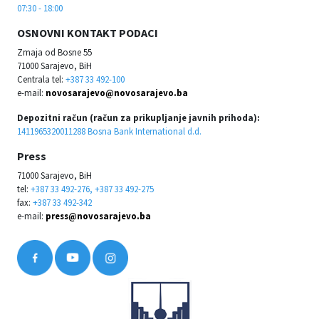
07:30 - 18:00
OSNOVNI KONTAKT PODACI
Zmaja od Bosne 55
71000 Sarajevo, BiH
Centrala tel:
+387 33 492-100
e-mail:
novosarajevo@novosarajevo.ba
Depozitni račun (račun za prikupljanje javnih prihoda):
1411965320011288 Bosna Bank International d.d.
Press
71000 Sarajevo, BiH
tel:
+387 33 492-276, +387 33 492-275
fax:
+387 33 492-342
e-mail:
press@novosarajevo.ba