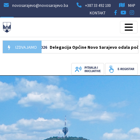
novosarajevo@novosarajevo.ba
+387 33 492 100
MAP
KONTAKT
07.08.2026
IZDVAJAMO
Delegacija Općine Novo Sarajevo odala počast šehidim