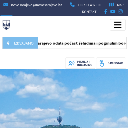
novosarajevo@novosarajevo.ba
+387 33 492 100
MAP
KONTAKT
pćine Novo Sarajevo odala počast šehidima i poginulim borcima na
IZDVAJAMO