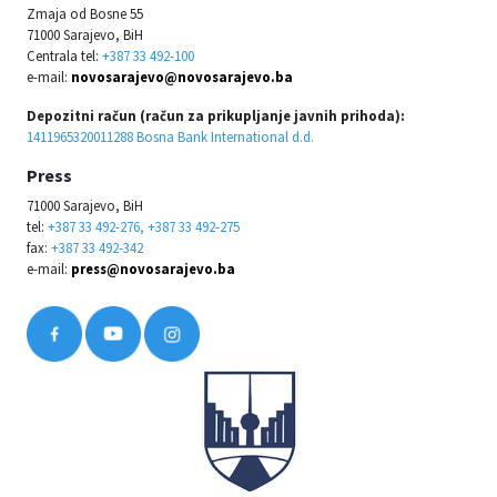
Zmaja od Bosne 55
71000 Sarajevo, BiH
Centrala tel:
+387 33 492-100
e-mail:
novosarajevo@novosarajevo.ba
Depozitni račun (račun za prikupljanje javnih prihoda):
1411965320011288 Bosna Bank International d.d.
Press
71000 Sarajevo, BiH
tel:
+387 33 492-276, +387 33 492-275
fax:
+387 33 492-342
e-mail:
press@novosarajevo.ba