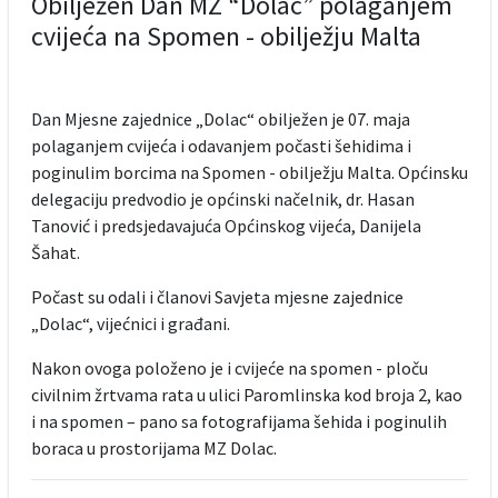
Obilježen Dan MZ “Dolac” polaganjem
cvijeća na Spomen - obilježju Malta
Dan Mjesne zajednice „Dolac“ obilježen je 07. maja
polaganjem cvijeća i odavanjem počasti šehidima i
poginulim borcima na Spomen - obilježju Malta. Općinsku
delegaciju predvodio je općinski načelnik, dr. Hasan
Tanović i predsjedavajuća Općinskog vijeća, Danijela
Šahat.
Počast su odali i članovi Savjeta mjesne zajednice
„Dolac“, vijećnici i građani.
Nakon ovoga položeno je i cvijeće na spomen - ploču
civilnim žrtvama rata u ulici Paromlinska kod broja 2, kao
i na spomen – pano sa fotografijama šehida i poginulih
boraca u prostorijama MZ Dolac.