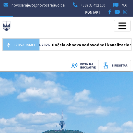
novosarajevo@novosarajevo.ba
+387 33 492 100
MAP
KONTAKT
IZDVAJAMO
05.08.2026
Počela obnova vodovodne i kanalizacione mreže u