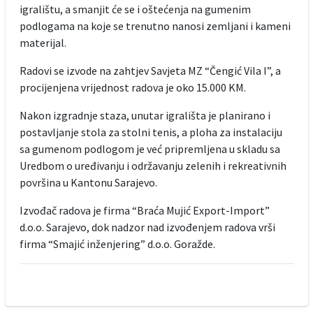
igralištu, a smanjit će se i oštećenja na gumenim
podlogama na koje se trenutno nanosi zemljani i kameni
materijal.
Radovi se izvode na zahtjev Savjeta MZ “Čengić Vila I”, a
procijenjena vrijednost radova je oko 15.000 KM.
Nakon izgradnje staza, unutar igrališta je planirano i
postavljanje stola za stolni tenis, a ploha za instalaciju
sa gumenom podlogom je već pripremljena u skladu sa
Uredbom o uređivanju i održavanju zelenih i rekreativnih
površina u Kantonu Sarajevo.
Izvođač radova je firma “Braća Mujić Export-Import”
d.o.o. Sarajevo, dok nadzor nad izvođenjem radova vrši
firma “Smajić inženjering” d.o.o. Goražde.