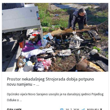
Prostor nekadašnjeg Strojorada dobija potpuno
novu namjenu – ...
Općinsko vijeće Novo Sarajevo usvojilo je na današnjoj sjednici Prijedlog
Odluke o ...
ČITAJ VIŠE
30. 7. 2026.
PODIJELI