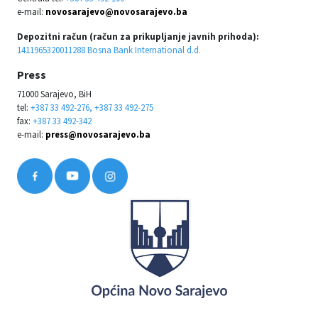
e-mail:
novosarajevo@novosarajevo.ba
Depozitni račun (račun za prikupljanje javnih prihoda):
1411965320011288 Bosna Bank International d.d.
Press
71000 Sarajevo, BiH
tel:
+387 33 492-276, +387 33 492-275
fax:
+387 33 492-342
e-mail:
press@novosarajevo.ba