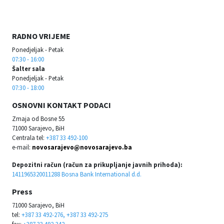
RADNO VRIJEME
Ponedjeljak - Petak
07:30 - 16:00
Šalter sala
Ponedjeljak - Petak
07:30 - 18:00
OSNOVNI KONTAKT PODACI
Zmaja od Bosne 55
71000 Sarajevo, BiH
Centrala tel:
+387 33 492-100
e-mail:
novosarajevo@novosarajevo.ba
Depozitni račun (račun za prikupljanje javnih prihoda):
1411965320011288 Bosna Bank International d.d.
Press
71000 Sarajevo, BiH
tel:
+387 33 492-276, +387 33 492-275
fax:
+387 33 492-342