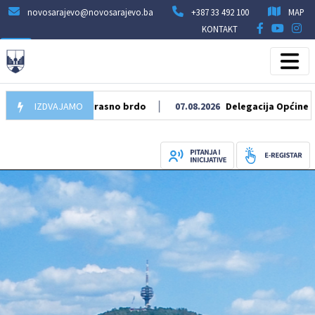
novosarajevo@novosarajevo.ba
+387 33 492 100
MAP
KONTAKT
 pothodniku Hrasno brdo
IZDVAJAMO
07.08.2026
Delegacija Općine Novo Sar