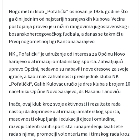
Nogometni klub „Pofalićki“ osnovan je 1936. godine što
ga čini jednim od najstarijih sarajevskih klubova. Većinu
postojanja proveo je u nižim rangovima jugoslavenskog i
bosanskohercegovačkog fudbala, a danas se takmiči u
Prvoj nogometnoj ligi Kantona Sarajevo.
NK „Pofalićki“ je udruženje od interesa za Općinu Novo
Sarajevo u afirmaciji omladinskog sporta. Zahvaljujući
upravo Općini, nedavno su nabavili nove dresove za svoje
igrače, a kao znak zahvalnosti predsjednik kluba NK
„Pofalićki“, Galib Kulovac uručio je dres kluba s brojem 10
načelniku Općine Novo Sarajevo, dr. Hasanu Tanoviću.
Inače, ovaj klub kroz svoje aktivnosti i rezultate rada
nastoji da doprinese u afirmaciji amaterskog sporta,
masovnosti okupljanja i edukaciji djece i omladine,
razvoju talentiranih sportista i unapređenju kvalitete
rada s njima, promociji volonterizma i timskog rada kroz