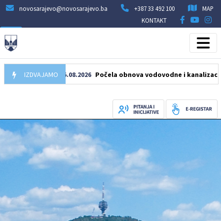
novosarajevo@novosarajevo.ba
+387 33 492 100
MAP
KONTAKT
IZDVAJAMO
05.08.2026
Počela obnova vodovodne i kanalizacione mrež