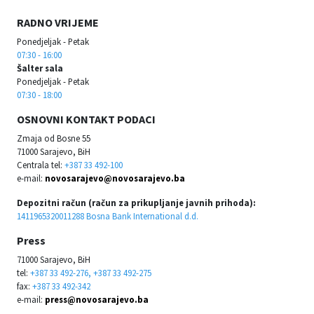
RADNO VRIJEME
Ponedjeljak - Petak
07:30 - 16:00
Šalter sala
Ponedjeljak - Petak
07:30 - 18:00
OSNOVNI KONTAKT PODACI
Zmaja od Bosne 55
71000 Sarajevo, BiH
Centrala tel:
+387 33 492-100
e-mail:
novosarajevo@novosarajevo.ba
Depozitni račun (račun za prikupljanje javnih prihoda):
1411965320011288 Bosna Bank International d.d.
Press
71000 Sarajevo, BiH
tel:
+387 33 492-276, +387 33 492-275
fax:
+387 33 492-342
e-mail:
press@novosarajevo.ba