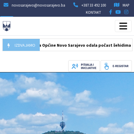
novosarajevo@novosarajevo.ba
+387 33 492 100
MAP
KONTAKT
26
Delegacija Općine Novo Sarajevo odala počast šehidima i poginu
IZDVAJAMO