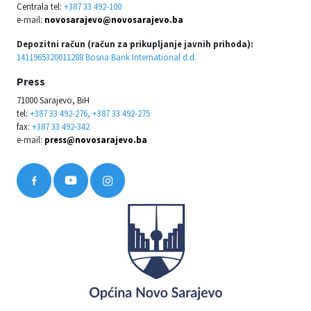
Centrala tel:
+387 33 492-100
e-mail:
novosarajevo@novosarajevo.ba
Depozitni račun (račun za prikupljanje javnih prihoda):
1411965320011288 Bosna Bank International d.d.
Press
71000 Sarajevo, BiH
tel:
+387 33 492-276, +387 33 492-275
fax:
+387 33 492-342
e-mail:
press@novosarajevo.ba