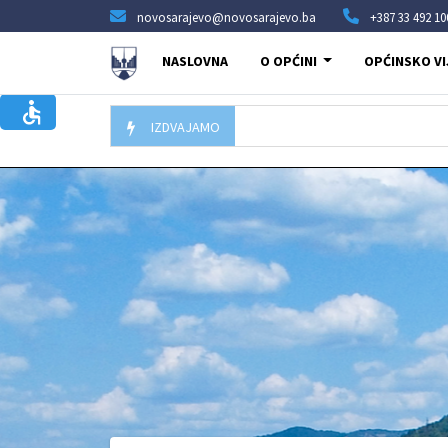
novosarajevo@novosarajevo.ba
+387 33 492 10
NASLOVNA
O OPĆINI
OPĆINSKO VI
IZDVAJAMO