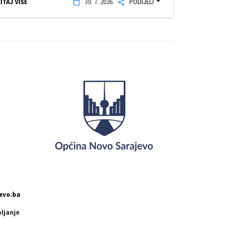
ITAJ VIŠE
30. 7. 2026.
PODIJELI
evo.ba
pljanje