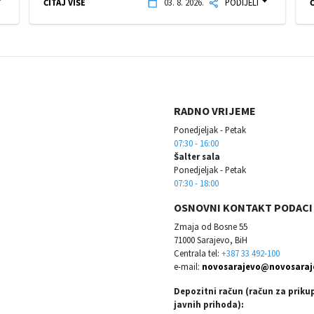
ČITAJ VIŠE
03. 8. 2026.
PODIJELI
Č
RADNO VRIJEME
Ponedjeljak - Petak
07:30 - 16:00
Šalter sala
Ponedjeljak - Petak
07:30 - 18:00
OSNOVNI KONTAKT PODACI
Zmaja od Bosne 55
71000 Sarajevo, BiH
Centrala tel:
+387 33 492-100
e-mail:
novosarajevo@novosaraj
Depozitni račun (račun za priku
javnih prihoda):