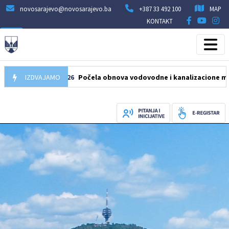
novosarajevo@novosarajevo.ba
+387 33 492 100
MAP
KONTAKT
05.08.2026
IZDVAJAMO
Počela obnova vodovodne i kanalizacione mreže u ul