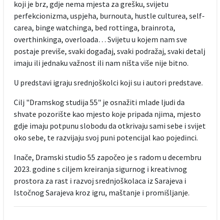
koji je brz, gdje nema mjesta za grešku, svijetu
perfekcionizma, uspjeha, burnouta, hustle culturea, self-
carea, binge watchinga, bed rottinga, brainrota,
overthinkinga, overloada… Svijetu u kojem nam sve
postaje previše, svaki događaj, svaki podražaj, svaki detalj
imaju ili jednaku važnost ili nam ništa više nije bitno.
U predstavi igraju srednjoškolci koji su i autori predstave.
Cilj "Dramskog studija 55" je osnažiti mlade ljudi da
shvate pozorište kao mjesto koje pripada njima, mjesto
gdje imaju potpunu slobodu da otkrivaju sami sebe i svijet
oko sebe, te razvijaju svoj puni potencijal kao pojedinci.
Inače, Dramski studio 55 započeo je s radom u decembru
2023. godine s ciljem kreiranja sigurnog i kreativnog
prostora za rast i razvoj srednjoškolaca iz Sarajeva i
Istočnog Sarajeva kroz igru, maštanje i promišljanje.