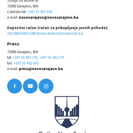
Zmaja od Bosne 55
71000 Sarajevo, BiH
Centrala tel:
+387 33 492-100
e-mail:
novosarajevo@novosarajevo.ba
Depozitni račun (račun za prikupljanje javnih prihoda):
1411965320011288 Bosna Bank International d.d.
Press
71000 Sarajevo, BiH
tel:
+387 33 492-276, +387 33 492-275
fax:
+387 33 492-342
e-mail:
press@novosarajevo.ba