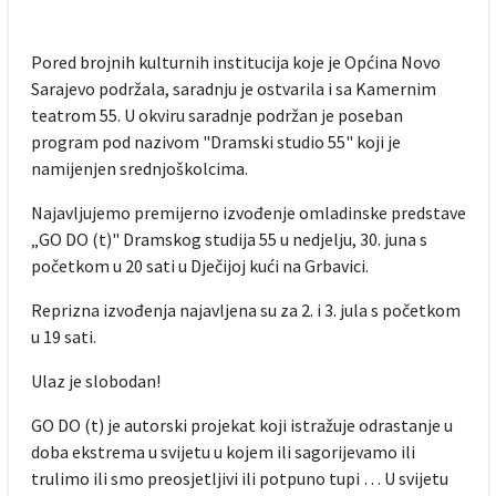
Pored brojnih kulturnih institucija koje je Općina Novo
Sarajevo podržala, saradnju je ostvarila i sa Kamernim
teatrom 55. U okviru saradnje podržan je poseban
program pod nazivom "Dramski studio 55" koji je
namijenjen srednjoškolcima.
Najavljujemo premijerno izvođenje omladinske predstave
„GO DO (t)" Dramskog studija 55 u nedjelju, 30. juna s
početkom u 20 sati u Dječijoj kući na Grbavici.
Reprizna izvođenja najavljena su za 2. i 3. jula s početkom
u 19 sati.
Ulaz je slobodan!
GO DO (t) je autorski projekat koji istražuje odrastanje u
doba ekstrema u svijetu u kojem ili sagorijevamo ili
trulimo ili smo preosjetljivi ili potpuno tupi … U svijetu