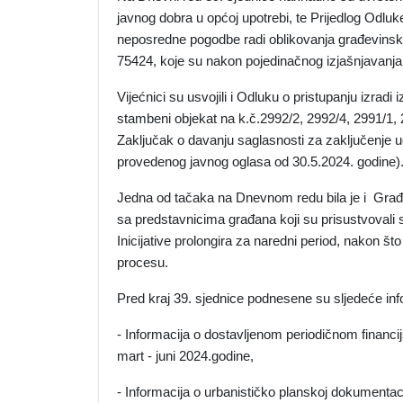
javnog dobra u općoj upotrebi, te Prijedlog Odlu
neposredne pogodbe radi oblikovanja građevinske 
75424, koje su nakon pojedinačnog izjašnjavanja 
Vijećnici su usvojili i Odluku o pristupanju izra
stambeni objekat na k.č.2992/2, 2992/4, 2991/1,
Zaključak o davanju saglasnosti za zaključenje 
provedenog javnog oglasa od 30.5.2024. godine)
Jedna od tačaka na Dnevnom redu bila je i Građa
sa predstavnicima građana koji su prisustvovali s
Inicijative prolongira za naredni period, nakon 
procesu.
Pred kraj 39. sjednice podnesene su sljedeće inf
- Informacija o dostavljenom periodičnom financi
mart - juni 2024.godine,
- Informacija o urbanističko planskoj dokumentaciji 