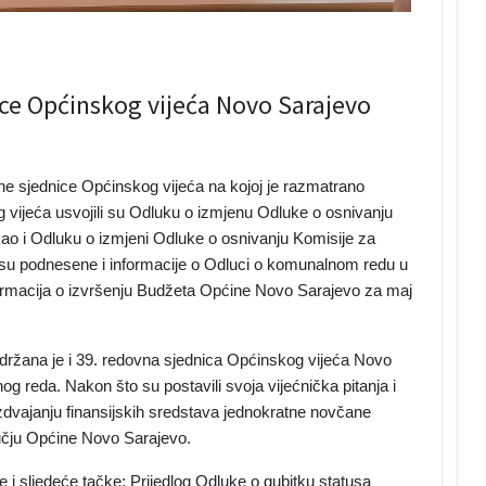
ice Općinskog vijeća Novo Sarajevo
vne sjednice Općinskog vijeća na kojoj je razmatrano
vijeća usvojili su Odluku o izmjenu Odluke o osnivanju
 kao i Odluku o izmjeni Odluke o osnivanju Komisije za
 su podnesene i informacije o Odluci o komunalnom redu u
formacija o izvršenju Budžeta Općine Novo Sarajevo za maj
ržana je i 39. redovna sjednica Općinskog vijeća Novo
g reda. Nakon što su postavili svoja vijećnička pitanja i
 o izdvajanju finansijskih sredstava jednokratne novčane
učju Općine Novo Sarajevo.
i sljedeće tačke: Prijedlog Odluke o gubitku statusa