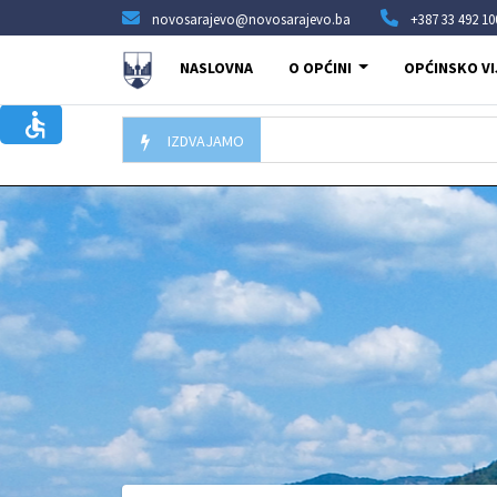
novosarajevo@novosarajevo.ba
+387 33 492 10
NASLOVNA
O OPĆINI
OPĆINSKO VI
IZDVAJAMO