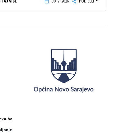
ITAJ VIŠE
30. 7. 2026.
PODIJELI
evo.ba
pljanje