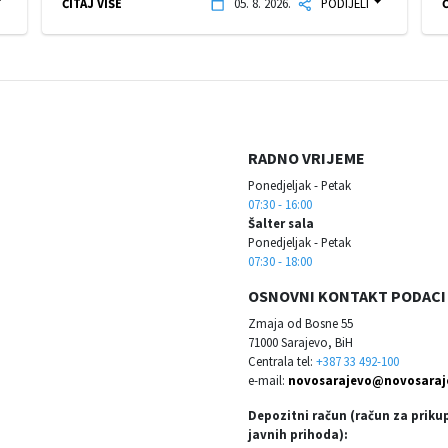
ČITAJ VIŠE
05. 8. 2026.
PODIJELI
Č
RADNO VRIJEME
Ponedjeljak - Petak
07:30 - 16:00
Šalter sala
Ponedjeljak - Petak
07:30 - 18:00
OSNOVNI KONTAKT PODACI
Zmaja od Bosne 55
71000 Sarajevo, BiH
Centrala tel:
+387 33 492-100
e-mail:
novosarajevo@novosaraj
Depozitni račun (račun za priku
javnih prihoda):