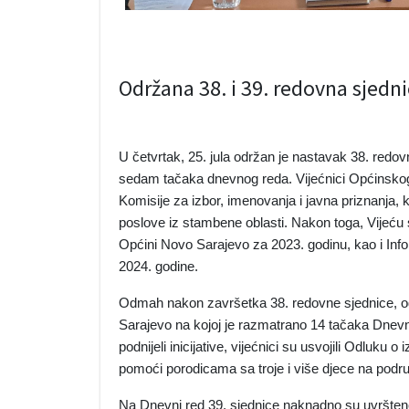
Održana 38. i 39. redovna sjedn
U četvrtak, 25. jula održan je nastavak 38. redo
sedam tačaka dnevnog reda. Vijećnici Općinskog 
Komisije za izbor, imenovanja i javna priznanja,
poslove iz stambene oblasti. Nakon toga, Vijeću
Općini Novo Sarajevo za 2023. godinu, kao i In
2024. godine.
Odmah nakon završetka 38. redovne sjednice, od
Sarajevo na kojoj je razmatrano 14 tačaka Dnevno
podnijeli inicijative, vijećnici su usvojili Odluku
pomoći porodicama sa troje i više djece na podr
Na Dnevni red 39. sjednice naknadno su uvrštene 