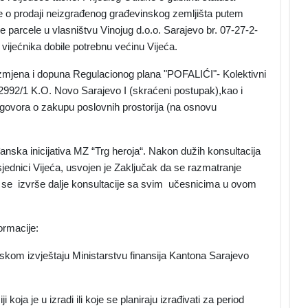
ke o prodaji neizgrađenog građevinskog zemljišta putem
parcele u vlasništvu Vinojug d.o.o. Sarajevo br. 07-27-2-
vijećnika dobile potrebnu većinu Vijeća.
di izmjena i dopuna Regulacionog plana "POFALIĆI"- Kolektivni
 2992/1 K.O. Novo Sarajevo I (skraćeni postupak),kao i
ugovora o zakupu poslovnih prostorija (na osnovu
.
nska inicijativa MZ “Trg heroja“. Nakon dužih konsultacija
jednici Vijeća, usvojen je Zaključak da se razmatranje
što se izvrše dalje konsultacije sa svim učesnicima u ovom
ormacije:
jskom izvještaju Ministarstvu finansija Kantona Sarajevo
koja je u izradi ili koje se planiraju izrađivati za period