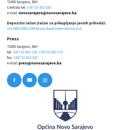
71000 Sarajevo, BiH
Centrala tel:
+387 33 492-100
e-mail:
novosarajevo@novosarajevo.ba
Depozitni račun (račun za prikupljanje javnih prihoda):
1411965320011288 Bosna Bank International d.d.
Press
71000 Sarajevo, BiH
tel:
+387 33 492-276, +387 33 492-275
fax:
+387 33 492-342
e-mail:
press@novosarajevo.ba