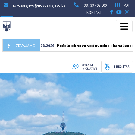
novosarajevo@novosarajevo.ba
+387 33 492 100
MAP
KONTAKT
IZDVAJAMO
05.08.2026
Počela obnova vodovodne i kanalizacione mrež