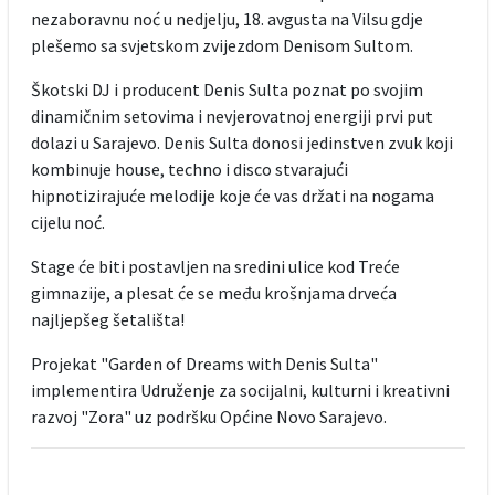
nezaboravnu noć u nedjelju, 18. avgusta na Vilsu gdje
plešemo sa svjetskom zvijezdom Denisom Sultom.
Škotski DJ i producent Denis Sulta poznat po svojim
dinamičnim setovima i nevjerovatnoj energiji prvi put
dolazi u Sarajevo. Denis Sulta donosi jedinstven zvuk koji
kombinuje house, techno i disco stvarajući
hipnotizirajuće melodije koje će vas držati na nogama
cijelu noć.
Stage će biti postavljen na sredini ulice kod Treće
gimnazije, a plesat će se među krošnjama drveća
najljepšeg šetališta!
Projekat "Garden of Dreams with Denis Sulta"
implementira Udruženje za socijalni, kulturni i kreativni
razvoj "Zora" uz podršku Općine Novo Sarajevo.