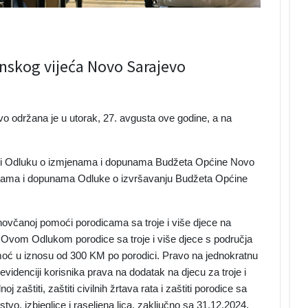
inskog vijeća Novo Sarajevo
o održana je u utorak, 27. avgusta ove godine, a na
jili Odluku o izmjenama i dopunama Budžeta Općine Novo
enama i dopunama Odluke o izvršavanju Budžeta Općine
 novčanoj pomoći porodicama sa troje i više djece na
 Ovom Odlukom porodice sa troje i više djece s područja
oć u iznosu od 300 KM po porodici. Pravo na jednokratnu
idenciji korisnika prava na dodatak na djecu za troje i
zaštiti, zaštiti civilnih žrtava rata i zaštiti porodice sa
vo, izbjeglice i raseljena lica, zaključno sa 31.12.2024.