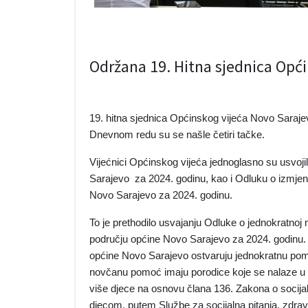
Održana 19. Hitna sjednica Opć
19. hitna sjednica Općinskog vijeća Novo Sarajev
Dnevnom redu su se našle četiri tačke.
Vijećnici Općinskog vijeća jednoglasno su usvo
Sarajevo za 2024. godinu, kao i Odluku o izmj
Novo Sarajevo za 2024. godinu.
To je prethodilo usvajanju Odluke o jednokratnoj
području općine Novo Sarajevo za 2024. godinu.
općine Novo Sarajevo ostvaruju jednokratnu pom
novčanu pomoć imaju porodice koje se nalaze u ev
više djece na osnovu člana 136. Zakona o socijalnoj 
djecom, putem Službe za socijalna pitanja, zdravst