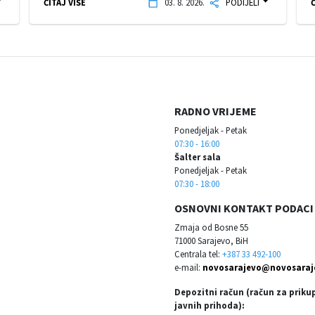
ČITAJ VIŠE
03. 8. 2026.
PODIJELI
Č
RADNO VRIJEME
Ponedjeljak - Petak
07:30 - 16:00
Šalter sala
Ponedjeljak - Petak
07:30 - 18:00
OSNOVNI KONTAKT PODACI
Zmaja od Bosne 55
71000 Sarajevo, BiH
Centrala tel:
+387 33 492-100
e-mail:
novosarajevo@novosaraj
Depozitni račun (račun za priku
javnih prihoda):