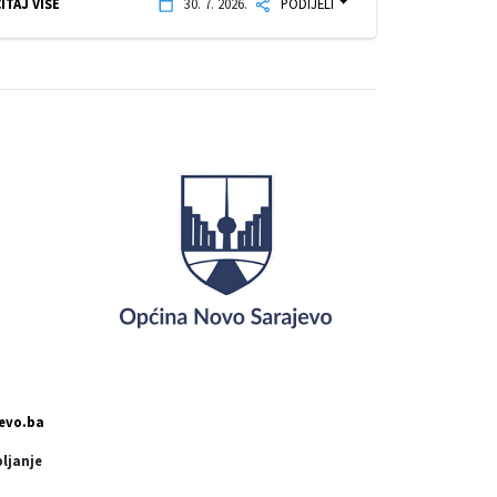
ITAJ VIŠE
30. 7. 2026.
PODIJELI
evo.ba
pljanje