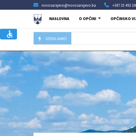
novosarajevo@novosarajevo.ba
+387 33 492 10
NASLOVNA
O OPĆINI
OPĆINSKO VI
IZDVAJAMO