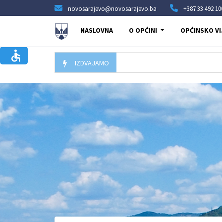
novosarajevo@novosarajevo.ba
+387 33 492 10
NASLOVNA
O OPĆINI
OPĆINSKO VI
IZDVAJAMO