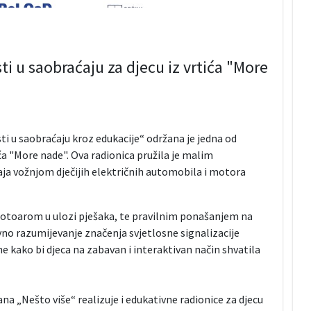
i u saobraćaju za djecu iz vrtića "More
sti u saobraćaju kroz edukacije“ održana je jedna od
ća "More nade". Ova radionica pružila je malim
aja vožnjom dječijih električnih automobila i motora
rotoarom u ulozi pješaka, te pravilnim ponašanjem na
vno razumijevanje značenja svjetlosne signalizacije
 kako bi djeca na zabavan i interaktivan način shvatila
a „Nešto više“ realizuje i edukativne radionice za djecu