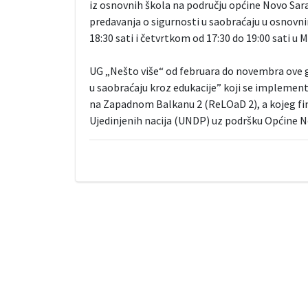
iz osnovnih škola na području općine Novo Saraj
predavanja o sigurnosti u saobraćaju u osnovni
18:30 sati i četvrtkom od 17:30 do 19:00 sati u
UG „Nešto više“ od februara do novembra ove go
u saobraćaju kroz edukacije” koji se implemen
na Zapadnom Balkanu 2 (ReLOaD 2), a kojeg fin
Ujedinjenih nacija (UNDP) uz podršku Općine N