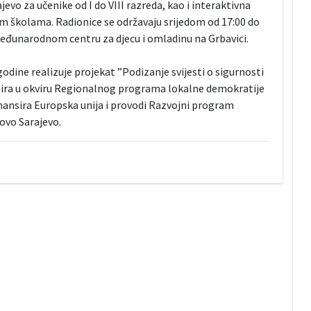
evo za učenike od I do VIII razreda, kao i interaktivna
m školama. Radionice se održavaju srijedom od 17:00 do
 Međunarodnom centru za djecu i omladinu na Grbavici.
dine realizuje projekat ”Podizanje svijesti o sigurnosti
tira u okviru Regionalnog programa lokalne demokratije
ansira Europska unija i provodi Razvojni program
ovo Sarajevo.