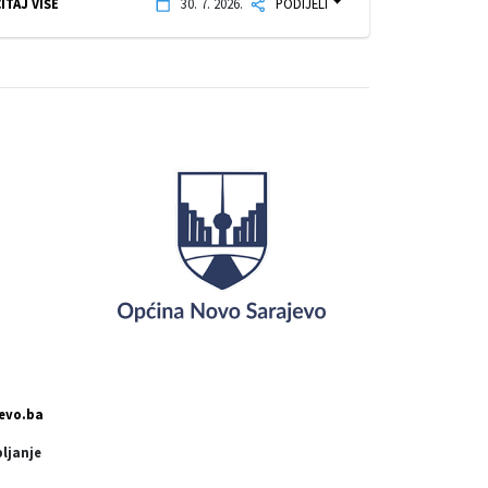
ITAJ VIŠE
30. 7. 2026.
PODIJELI
evo.ba
pljanje