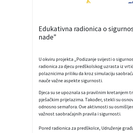
Edukativna radionica o sigurnost
nade"
U okviru projekta „Podizanje svijesti o sigurno
radionica za djecu predškolskog uzrasta iz vrti
polaznicima priliku da kroz simulaciju saobrać
nauče važne aspekte sigurnosti.
Djeca su se upoznala sa pravilnim kretanjem t
pješačkim prijelazima. Također, stekli su osno
odnosno semafora. Ove aktivnosti su osmišljene
važnost saobraćajnih pravila i sigurnosti.
Pored radionica za predškolce, Udruženje građan