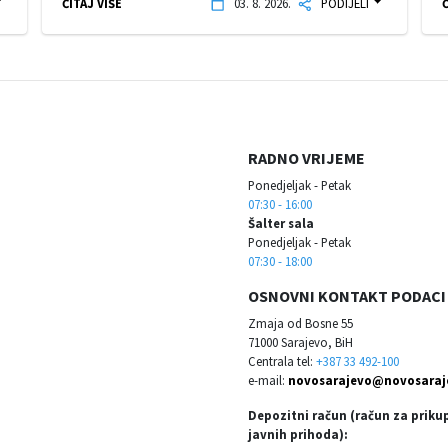
ČITAJ VIŠE
03. 8. 2026.
PODIJELI
Č
RADNO VRIJEME
Ponedjeljak - Petak
07:30 - 16:00
Šalter sala
Ponedjeljak - Petak
07:30 - 18:00
OSNOVNI KONTAKT PODACI
Zmaja od Bosne 55
71000 Sarajevo, BiH
Centrala tel:
+387 33 492-100
e-mail:
novosarajevo@novosaraj
Depozitni račun (račun za priku
javnih prihoda):