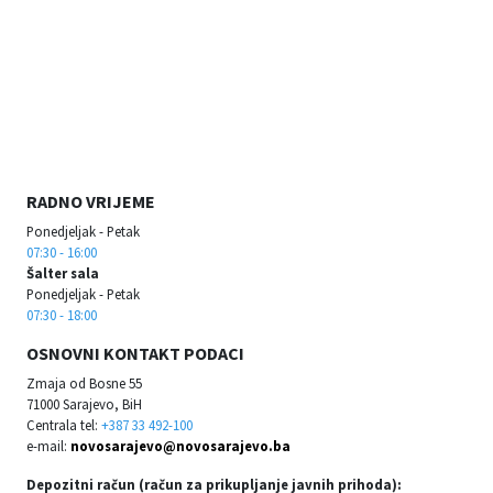
RADNO VRIJEME
Ponedjeljak - Petak
07:30 - 16:00
Šalter sala
Ponedjeljak - Petak
07:30 - 18:00
OSNOVNI KONTAKT PODACI
Zmaja od Bosne 55
71000 Sarajevo, BiH
Centrala tel:
+387 33 492-100
e-mail:
novosarajevo@novosarajevo.ba
Depozitni račun (račun za prikupljanje javnih prihoda):