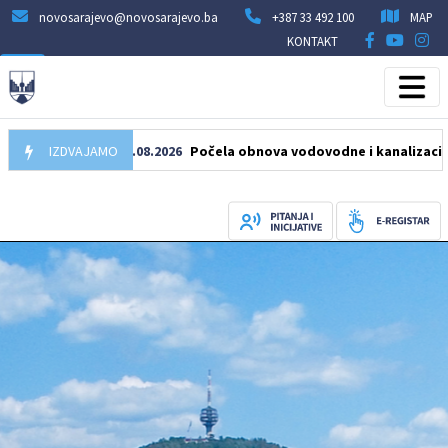
novosarajevo@novosarajevo.ba
+387 33 492 100
MAP
KONTAKT
IZDVAJAMO
05.08.2026
Počela obnova vodovodne i kanalizacione mrež