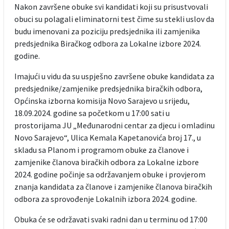
Nakon završene obuke svi kandidati koji su prisustvovali
obuci su polagali eliminatorni test čime su stekli uslov da
budu imenovani za poziciju predsjednika ili zamjenika
predsjednika Biračkog odbora za Lokalne izbore 2024.
godine.
Imajući u vidu da su uspješno završene obuke kandidata za
predsjednike/zamjenike predsjednika biračkih odbora,
Općinska izborna komisija Novo Sarajevo u srijedu,
18.09.2024. godine sa početkom u 17:00 sati u
prostorijama JU „Međunarodni centar za djecu i omladinu
Novo Sarajevo“, Ulica Kemala Kapetanovića broj 17., u
skladu sa Planom i programom obuke za članove i
zamjenike članova biračkih odbora za Lokalne izbore
2024. godine počinje sa održavanjem obuke i provjerom
znanja kandidata za članove i zamjenike članova biračkih
odbora za sprovođenje Lokalnih izbora 2024. godine.
Obuka će se održavati svaki radni dan u terminu od 17:00