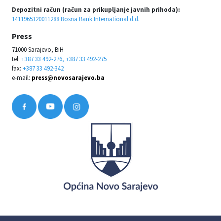
Depozitni račun (račun za prikupljanje javnih prihoda):
1411965320011288 Bosna Bank International d.d.
Press
71000 Sarajevo, BiH
tel:
+387 33 492-276, +387 33 492-275
fax:
+387 33 492-342
e-mail:
press@novosarajevo.ba