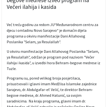
begove medrese izveo program na
Večeri ilahija i kasida
Već treću godinu za redom JU“Međunarodnom centru za
djecu i omladinu Novo Sarajevo“ je domaćin dijela
programa u okviru manifestacije Dani Allahovog
Poslanika "Selam, ya Resulallah".
U okviru manifestacije Dani Allahovog Poslanika "Selam,
ya Resulallah", održan je program pod nazivom "Večer
ilahija i kasida", u izvedbi hora Behram-begove medrese iz
Tuzle.
Programu su, pored velikog broja posjetilaca,
prisustvovali i glavni imam Medžlisa Islamske zajednice
Sarajevo, dr. Abdulgafar-ef. Velić, te direktor Behram-
begove medrese, dr. Ahmed Hatunić, sa svojim
saradnicima. Na kraju programa, glavni imam dr.
Abdulgafar-ef. Velić zahvalio je načelniku Općine Novo