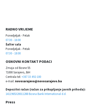
RADNO VRIJEME
Ponedjeljak - Petak
07:30 - 16:00
Šalter sala
Ponedjeljak - Petak
07:30 - 18:00
OSNOVNI KONTAKT PODACI
Zmaja od Bosne 55
71000 Sarajevo, BiH
Centrala tel:
+387 33 492-100
e-mail:
novosarajevo@novosarajevo.ba
Depozitni račun (račun za prikupljanje javnih prihoda):
1411965320011288 Bosna Bank International d.d.
Press