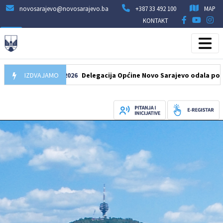
novosarajevo@novosarajevo.ba
+387 33 492 100
MAP
KONTAKT
IZDVAJAMO
07.08.2026
Delegacija Općine Novo Sarajevo odala počast šeh