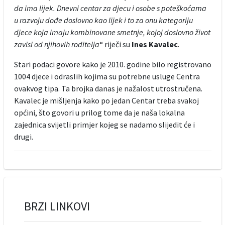
da ima lijek. Dnevni centar za djecu i osobe s poteškoćama
u razvoju dođe doslovno kao lijek i to za onu kategoriju
djece koja imaju kombinovane smetnje, kojoj doslovno život
zavisi od njihovih roditelja
“ riječi su
Ines Kavalec
.
Stari podaci govore kako je 2010. godine bilo registrovano
1004 djece i odraslih kojima su potrebne usluge Centra
ovakvog tipa. Ta brojka danas je nažalost utrostručena.
Kavalec je mišljenja kako po jedan Centar treba svakoj
općini, što govori u prilog tome da je naša lokalna
zajednica svijetli primjer kojeg se nadamo slijedit će i
drugi.
BRZI LINKOVI