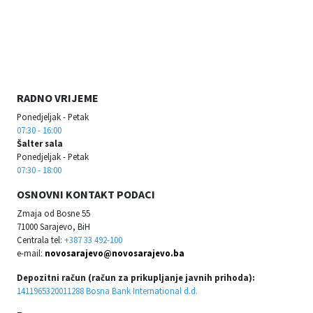
RADNO VRIJEME
Ponedjeljak - Petak
07:30 - 16:00
Šalter sala
Ponedjeljak - Petak
07:30 - 18:00
OSNOVNI KONTAKT PODACI
Zmaja od Bosne 55
71000 Sarajevo, BiH
Centrala tel:
+387 33 492-100
e-mail:
novosarajevo@novosarajevo.ba
Depozitni račun (račun za prikupljanje javnih prihoda):
1411965320011288 Bosna Bank International d.d.