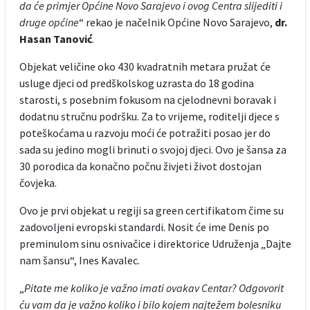
da će primjer Općine Novo Sarajevo i ovog Centra slijediti i
druge općine
“ rekao je načelnik Općine Novo Sarajevo,
dr.
Hasan Tanović
.
Objekat veličine oko 430 kvadratnih metara pružat će
usluge djeci od predškolskog uzrasta do 18 godina
starosti, s posebnim fokusom na cjelodnevni boravak i
dodatnu stručnu podršku. Za to vrijeme, roditelji djece s
poteškoćama u razvoju moći će potražiti posao jer do
sada su jedino mogli brinuti o svojoj djeci. Ovo je šansa za
30 porodica da konačno počnu živjeti život dostojan
čovjeka.
Ovo je prvi objekat u regiji sa green certifikatom čime su
zadovoljeni evropski standardi. Nosit će ime Denis po
preminulom sinu osnivačice i direktorice Udruženja „Dajte
nam šansu“, Ines Kavalec.
„
Pitate me koliko je važno imati ovakav Centar? Odgovorit
ću vam da je važno koliko i bilo kojem najtežem bolesniku