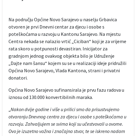
Na području Općine Novo Sarajevo u naselju Grbavica
otvoren je prvi Dnevni centar za djecu i osobe s
poteškoćama u razvoju u Kantonu Sarajevo. Na mjestu
Centra nekada se nalazio vrtić „Ciciban“ koji je za vrijeme
rata skoro u potpunosti devastiran. Inicijator za
gradnjom jednog ovakvog objekta bilo je Udruženje
„Dajte nam šansu“ kojem su se u realizaciji ideje pridružili
Općina Novo Sarajevo, Vlada Kantona, strani i privatni
donatori.
Općina Novo Sarajevo sufinansirala je prvu fazu radova u
iznosu od 130.000 konvertibilnih maraka.
„
Nakon dvije godine i više u prilici smo da prisustvujemo
otvaranju Dnevnog centra za djecu i osobe s poteškoćama u
razvoju. Zahvaljujem se svima koji su učestvovali u ovome.
Ovo je izuzetno važna i značajna stvar, te se iskreno nadam