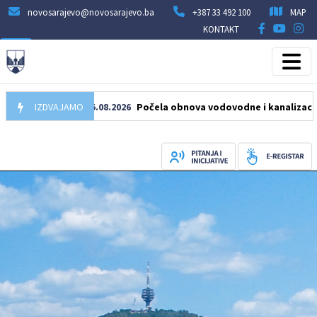
novosarajevo@novosarajevo.ba
+387 33 492 100
MAP
KONTAKT
IZDVAJAMO
05.08.2026
Počela obnova vodovodne i kanalizacione mreže