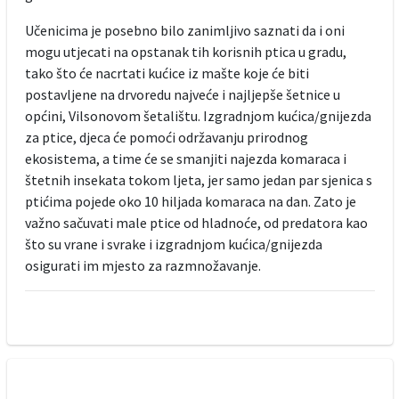
Učenicima je posebno bilo zanimljivo saznati da i oni
mogu utjecati na opstanak tih korisnih ptica u gradu,
tako što će nacrtati kućice iz mašte koje će biti
postavljene na drvoredu najveće i najljepše šetnice u
općini, Vilsonovom šetalištu. Izgradnjom kućica/gnijezda
za ptice, djeca će pomoći održavanju prirodnog
ekosistema, a time će se smanjiti najezda komaraca i
štetnih insekata tokom ljeta, jer samo jedan par sjenica s
ptićima pojede oko 10 hiljada komaraca na dan. Zato je
važno sačuvati male ptice od hladnoće, od predatora kao
što su vrane i svrake i izgradnjom kućica/gnijezda
osigurati im mjesto za razmnožavanje.