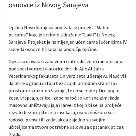
osnovce iz Novog Sarajeva
Općina Novo Sarajevo podržala je projekt “Mahni
pticama” koje je kreiralo Udruženje "Lavli" iz Novog
Sarajeva. Projekat je namijenjen učenicama i učenicima IV
razreda osnovnih škola na području općine.
Djeca su uživala u zabavnim i interaktivnim radionicama
pod vodstvom edukatorice doc. dr. Ajle Ališah s
Veterinarskog fakulteta Univerziteta u Sarajevu. Naučivši
da ptice u gradu ostaju bez svojih prirodnih staništa i
prostora za razmnožavanje, te da su male ptice poput
kosa, vrapca, sjenice i zebe naročito korisne zimi kada
masovno uništavaju jaja i larve iz kojih bi se na proljeće
razvilo bezbroj štetnih insekata, osnovnoškolci su s
radošću prihvatili zadatak da zajedno sa svojim
učiteljicama stvore potrebne uslove za opstanak ptica u
gradu.