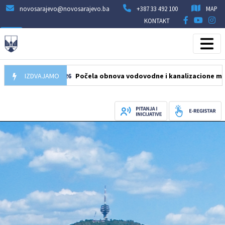
novosarajevo@novosarajevo.ba
+387 33 492 100
MAP
KONTAKT
05.08.2026
IZDVAJAMO
Počela obnova vodovodne i kanalizacione mreže u ul