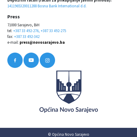
Depozitni račun (račun za prikupljanje javnih prihoda):
1411965320011288 Bosna Bank International d.d.
Press
71000 Sarajevo, BiH
tel:
+387 33 492-276, +387 33 492-275
fax:
+387 33 492-342
e-mail:
press@novosarajevo.ba
© Općina Novo Sarajevo