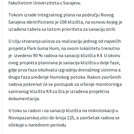
fakultetom Univerziteta u Sarajevu.
Tokom izrade Integralnog plana na području Novog
Sarajeva identificirano je 108 klizišta, na osnovu kojeg je
izrađena tabela sa listom prioriteta za sanaciju istih.
U cilju stvaranja uslova za realizaciju jednog od najvećih
projekta Park šuma Hum, na ovom lokalitetu trenutno
je izvedeno 90 % radova na sanaciji klizišta K4. U okviru
ovog projekta planirana je sanacija klizišta u dvije faze,
gdje prva faza obuhvata izgradnju drenažnog sistema a
druga faza uređenje Humskog potoka. Nakon završenih
radova pokrenut će se postupak za vršenje monitoringa
saniranog klizišta K4 za šta je izrađena projektna
dokumentacija.
U toku su radovi i na sanaciji klizišta na mikrolokaciji u
Novopazarskoj ulici do broja 125, a završetak radova se
očekuje u narednom periodu.