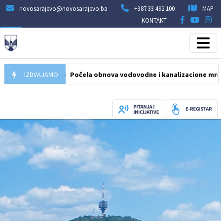
novosarajevo@novosarajevo.ba
+387 33 492 100
MAP
KONTAKT
05.08.2026
IZDVAJAMO
Počela obnova vodovodne i kanalizacione mreže u ulic