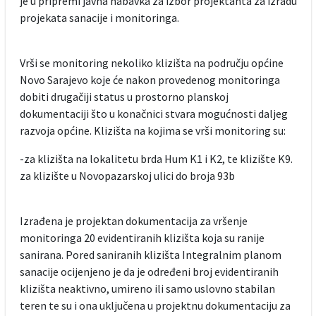
je u pripremi javna nabavka za izbor projektanta za izradu
projekata sanacije i monitoringa.
Vrši se monitoring nekoliko klizišta na području općine
Novo Sarajevo koje će nakon provedenog monitoringa
dobiti drugačiji status u prostorno planskoj
dokumentaciji što u konačnici stvara mogućnosti daljeg
razvoja općine. Klizišta na kojima se vrši monitoring su:
-za klizišta na lokalitetu brda Hum K1 i K2, te klizište K9.
za klizište u Novopazarskoj ulici do broja 93b
Izrađena je projektan dokumentacija za vršenje
monitoringa 20 evidentiranih klizišta koja su ranije
sanirana. Pored saniranih klizišta Integralnim planom
sanacije ocijenjeno je da je određeni broj evidentiranih
klizišta neaktivno, umireno ili samo uslovno stabilan
teren te su i ona uključena u projektnu dokumentaciju za