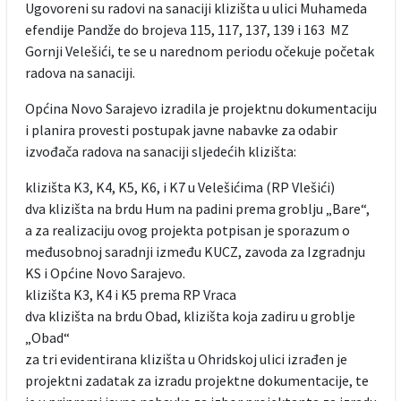
Ugovoreni su radovi na sanaciji klizišta u ulici Muhameda
efendije Pandže do brojeva 115, 117, 137, 139 i 163 MZ
Gornji Velešići, te se u narednom periodu očekuje početak
radova na sanaciji.
Općina Novo Sarajevo izradila je projektnu dokumentaciju
i planira provesti postupak javne nabavke za odabir
izvođača radova na sanaciji sljedećih klizišta:
klizišta K3, K4, K5, K6, i K7 u Velešićima (RP Vlešići)
dva klizišta na brdu Hum na padini prema groblju „Bare“,
a za realizaciju ovog projekta potpisan je sporazum o
međusobnoj saradnji između KUCZ, zavoda za Izgradnju
KS i Općine Novo Sarajevo.
klizišta K3, K4 i K5 prema RP Vraca
dva klizišta na brdu Obad, klizišta koja zadiru u groblje
„Obad“
za tri evidentirana klizišta u Ohridskoj ulici izrađen je
projektni zadatak za izradu projektne dokumentacije, te