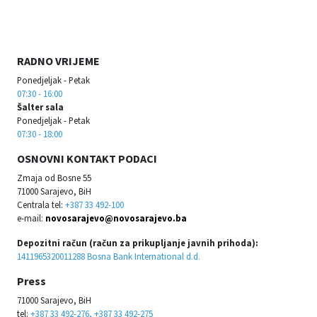
RADNO VRIJEME
Ponedjeljak - Petak
07:30 - 16:00
Šalter sala
Ponedjeljak - Petak
07:30 - 18:00
OSNOVNI KONTAKT PODACI
Zmaja od Bosne 55
71000 Sarajevo, BiH
Centrala tel:
+387 33 492-100
e-mail:
novosarajevo@novosarajevo.ba
Depozitni račun (račun za prikupljanje javnih prihoda):
1411965320011288 Bosna Bank International d.d.
Press
71000 Sarajevo, BiH
tel:
+387 33 492-276, +387 33 492-275